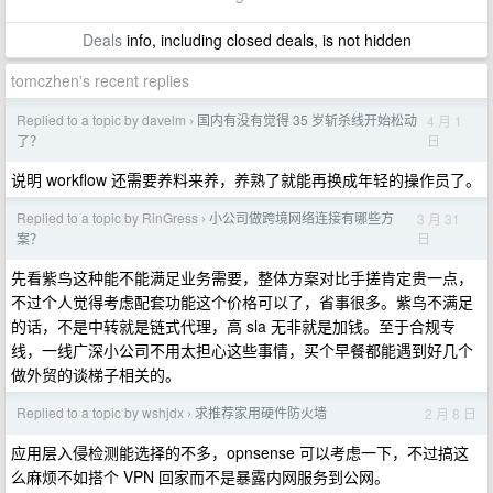
Deals
info, including closed deals, is not hidden
tomczhen's recent replies
Replied to a topic by davelm
国内有没有觉得 35 岁斩杀线开始松动
4 月 1
›
日
了？
说明 workflow 还需要养料来养，养熟了就能再换成年轻的操作员了。
Replied to a topic by RinGress
小公司做跨境网络连接有哪些方
3 月 31
›
日
案？
先看紫鸟这种能不能满足业务需要，整体方案对比手搓肯定贵一点，
不过个人觉得考虑配套功能这个价格可以了，省事很多。紫鸟不满足
的话，不是中转就是链式代理，高 sla 无非就是加钱。至于合规专
线，一线广深小公司不用太担心这些事情，买个早餐都能遇到好几个
做外贸的谈梯子相关的。
Replied to a topic by wshjdx
求推荐家用硬件防火墙
2 月 8 日
›
应用层入侵检测能选择的不多，opnsense 可以考虑一下，不过搞这
么麻烦不如搭个 VPN 回家而不是暴露内网服务到公网。