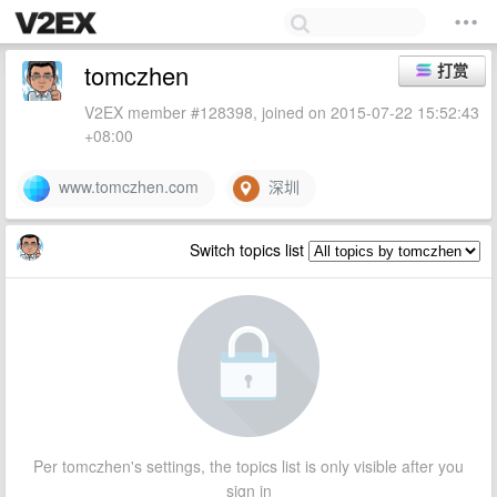
tomczhen
打赏
V2EX member #128398, joined on 2015-07-22 15:52:43
+08:00
www.tomczhen.com
深圳
Switch topics list
Per tomczhen's settings, the topics list is only visible after you
sign in