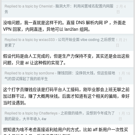
Replied to a topic by Chemist
脑洞大开：利用闲置域名配置内网服
2 月 4
›
日
务
没啥问题，我一直就是这样干的。直接 DNS 解析内网 IP ，外面走
VPN 回家，内网直连，异地可以 lan2lan 组网。
Replied to a topic by wxiao333
公司开始全面 vibe coding 之后感觉
1 月 21
›
日
更累了
假设代码是由人工完成的，但是生产力保持不变，其实还是会出这些
问题，只是 ai 让这种假的实现了。
Replied to a topic by som3one
赚钱回顾：没挣到大钱，但这些接地
1 月 16
›
日
气的尝试撑起了我的前半生
这个打字员赚钱应该是打码平台人工接码，刚毕业那会上班无聊之前
加过群干过，赚了大概两块钱。后面才知道有这个相关的骗局，幸好
当时没遇到。
Replied to a topic by Chatterleys
之前做的插件，没想到今年成为了
1 月 13
›
日
我的副业，大半年收入 4w
想知道为啥不考虑直接返利给用户的方式，比如 aff 新用户一次性买