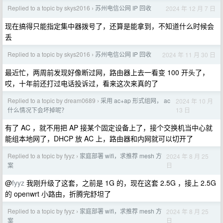
Replied to a topic by skys2016
苏州电信公网 IP 回收
2024 年 12 月 7 日
›
现在搞得只能指定集中器拨号了，还算是能拿到，不知道什么时候会
丢
Replied to a topic by skys2016
苏州电信公网 IP 回收
2024 年 11 月 30 日
›
最近忙，两周前发现好像断过网，路由器上去一看变 100 开头了，
哎，十年前还打过电话投诉过，看来这次来真的了
Replied to a topic by dream0689
采用 ac+ap 形式组网， ac
2024 年 10 月
›
13 日
什么情况下会坏掉呢？
有了 AC ，就不用把 AP 接某个固定设备上了，接个交换机当中心就
能组本地网了，DHCP 放 AC 上，路由器和内网就可以切开了
Replied to a topic by fyyz
家庭部署 wifi，求推荐 mesh 方
2024 年 8 月 25
›
日
案
@
fyyz
我刚升级了这套，之前是 1G 的，现在这套 2.5G ，接上 2.5G
的 openwrt 小路由，折腾完舒坦了
Replied to a topic by fyyz
家庭部署 wifi，求推荐 mesh 方
2024 年 8 月 25
›
日
案