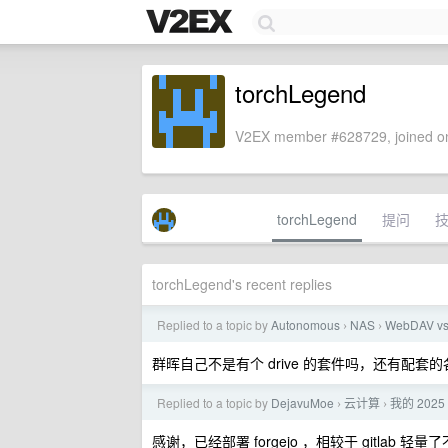
torchLegend
V2EX member #628729, joined on
torchLegend
提问
torchLegend's recent replies
Replied to a topic by
Autonomous
NAS
WebDAV
›
›
群晖自己不是有个 drive 的套件吗，还有配套的
Replied to a topic by
DejavuMoe
云计算
我的 20
›
›
感谢，已经部署 forgejo ，相较于 gitlab 轻量