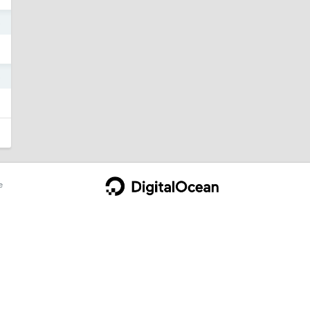
5
5
e