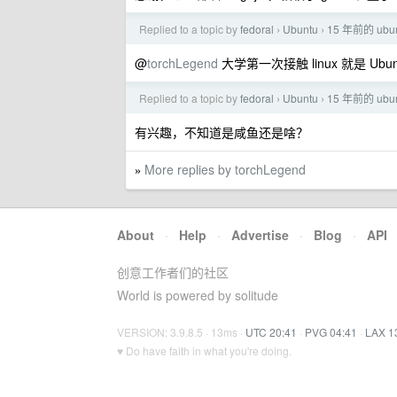
Replied to a topic by
fedoral
Ubuntu
15 年前的 u
›
›
@
torchLegend
大学第一次接触 linux 就是 Ub
Replied to a topic by
fedoral
Ubuntu
15 年前的 u
›
›
有兴趣，不知道是咸鱼还是啥？
More replies by torchLegend
»
About
·
Help
·
Advertise
·
Blog
·
API
创意工作者们的社区
World is powered by solitude
VERSION: 3.9.8.5 · 13ms ·
UTC 20:41
·
PVG 04:41
·
LAX 1
♥ Do have faith in what you're doing.