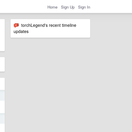
Home
Sign Up
Sign In
torchLegend's recent timeline
updates
6
5