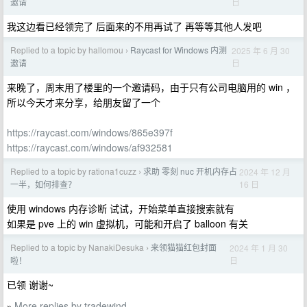
日
邀请
我这边看已经领完了 后面来的不用再试了 再等等其他人发吧
Replied to a topic by hallomou
Raycast for Windows 内测
2025 年 6 月 30
›
日
邀请
来晚了，周末用了楼里的一个邀请码，由于只有公司电脑用的 win ，
所以今天才来分享，给朋友留了一个
https://raycast.com/windows/865e397f
https://raycast.com/windows/af932581
Replied to a topic by rationa1cuzz
求助 零刻 nuc 开机内存占
2024 年 12 月
›
16 日
一半，如何排查？
使用 windows 内存诊断 试试，开始菜单直接搜索就有
如果是 pve 上的 win 虚拟机，可能和开启了 balloon 有关
Replied to a topic by NanakiDesuka
来领猫猫红包封面
2024 年 1 月 30
›
日
啦！
已领 谢谢~
More replies by tradewind
»