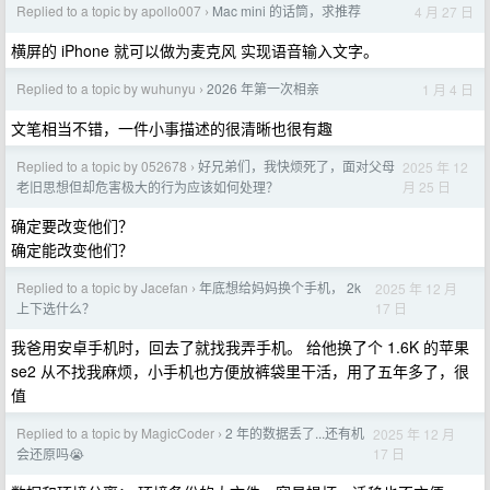
Replied to a topic by apollo007
Mac mini 的话筒，求推荐
4 月 27 日
›
横屏的 iPhone 就可以做为麦克风 实现语音输入文字。
Replied to a topic by wuhunyu
2026 年第一次相亲
1 月 4 日
›
文笔相当不错，一件小事描述的很清晰也很有趣
Replied to a topic by 052678
好兄弟们，我快烦死了，面对父母
2025 年 12
›
月 25 日
老旧思想但却危害极大的行为应该如何处理？
确定要改变他们？
确定能改变他们？
Replied to a topic by Jacefan
年底想给妈妈换个手机， 2k
2025 年 12 月
›
17 日
上下选什么？
我爸用安卓手机时，回去了就找我弄手机。 给他换了个 1.6K 的苹果
se2 从不找我麻烦，小手机也方便放裤袋里干活，用了五年多了，很
值
Replied to a topic by MagicCoder
2 年的数据丢了...还有机
2025 年 12 月
›
17 日
会还原吗😭