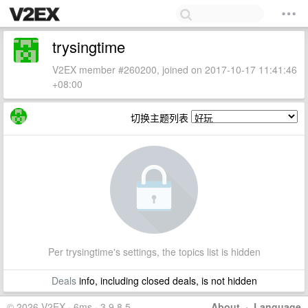
trysingtime
V2EX member #260200, joined on 2017-10-17 11:41:46
+08:00
切换主题列表
Per trysingtime's settings, the topics list is hidden
Deals
info, including closed deals, is not hidden
© 2026 V2EX · 6ms · 3.9.8.5
About
·
Language