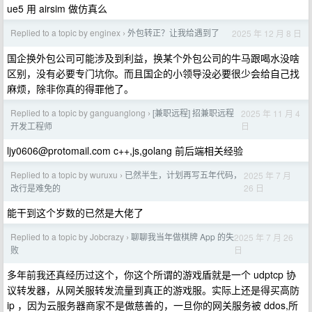
ue5 用 airsim 做仿真么
Replied to a topic by enginex
外包转正？让我给遇到了
2025 年 12 月 8 日
›
国企换外包公司可能涉及到利益，换某个外包公司的牛马跟喝水没啥
区别，没有必要专门坑你。而且国企的小领导没必要很少会给自己找
麻烦，除非你真的得罪他了。
Replied to a topic by ganguanglong
[兼职远程] 招兼职远程
2025 年 11 月 4
›
日
开发工程师
ljy0606@protomail.com
c++,js,golang 前后端相关经验
Replied to a topic by wuruxu
已然半生，计划再写五年代码，
2025 年 7 月
›
26 日
改行是难免的
能干到这个岁数的已然是大佬了
Replied to a topic by Jobcrazy
聊聊我当年做棋牌 App 的失
2025 年 7 月 26
›
日
败
多年前我还真经历过这个，你这个所谓的游戏盾就是一个 udptcp 协
议转发器，从网关服转发流量到真正的游戏服。实际上还是得买高防
ip ，因为云服务器商家不是做慈善的，一旦你的网关服务被 ddos,所