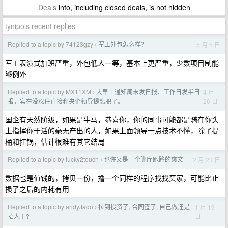
Deals
info, including closed deals, is not hidden
tynipo's recent replies
Replied to a topic by 74123gzy
军工外包怎么样？
5 月 5 日
›
军工表演式加班严重，外包低人一等，基本上更严重，少数项目制能
够例外
Replied to a topic by MX11XM
大早上通知周末发日报、工作日发半日
4 月
›
26 日
报，实在没忍住直接和央企领导提离职了。
国企有天然阶级，如果是牛马，恭喜你，你的同事可能都是骑在你头
上指挥你干活的毫无产出的人，如果上面领导一点技术不懂，除了提
桶和扛锅，估计很难有其它结局
Replied to a topic by lucky2touch
也许又是一个删库跑路的爽文
2 月 23 日
›
数据也是值钱的，拷贝一份，撸一个同样的程序找找买家，可能比止
损了之后的内耗有用
Replied to a topic by andyJado
拉到投资了, 合同签了, 自己做还是
1 月 19
›
日
招人干?