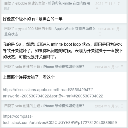
回复了 elboble 创建的主题
新的彩色 kindle 在国内好用
2024 年 11 月 7
›
日
吗？
好像这个版本的 ppi 是黑白的一半
回复了 myyou1990 创建的主题
Apple Watch 频繁自动进入
2024 年 10 月 3
›
日
重启状态
我的是 S6 ，然后出现进入 infinite boot loop 状态，原因是因为进水
导致开关键坏了。如果你出问题的时候，表现为开关键处于一直按下
的状态，可能也是开关键坏了。
回复了 vela 创建的主题
iPhone 维修模式如何退出？
2024 年 9 月 26 日
›
上面那个连接发错了，看这个
https://discussions.apple.com/thread/255642947?
answerId=260536794022&sortBy=rank#260536794022
回复了 vela 创建的主题
iPhone 维修模式如何退出？
2024 年 9 月 26 日
›
https://compass-
tech.slack.com/archives/C02CUGYE8BW/p1727312040889559