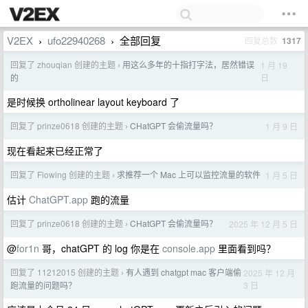
V2EX
ufo22940268
全部回复
回复总数
1317
›
›
回复了 zhouqian 创建的主题
用这么多年的十指打字法，居然错误
1 月 19
›
日
的
是时候换 ortholinear layout keyboard 了
回复了 prinze0618 创建的主题
CHatGPT 会偷流量吗？
1 月 9 日
›
现在看起来已经正常了
回复了 Flowing 创建的主题
求推荐一个 Mac 上可以监控流量的软件
1 月 5 日
›
估计
ChatGPT.app
跑的流量
回复了 prinze0618 创建的主题
CHatGPT 会偷流量吗？
2025 年 12 月 5 日
›
@
for1n
哥，chatGPT 的 log 你是在
console.app
里面看到吗？
回复了 11212015 创建的主题
有人遇到 chatgpt mac 客户端偷
2025 年 12 月
›
3 日
跑流量的问题吗？