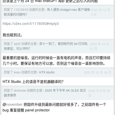
应该是上个月 24 日 mac chatGPT app 更新之后引入的问题
回复了 11212015 创建的主题
有人遇到 chatgpt mac 客户端偷
2025 年 12 月
›
3 日
跑流量的问题吗？
https://v2ex.com/t/1176093#reply3
我也碰到过。
回复了 syh2 创建的主题
双十一到了，看到拓竹的 3d 打印机
2025 年 10 月
›
21 日
很便宜，可以冲吗？
最重要的是噪音。运行的时候会一直有电机的声音，而且打印要持续
几个小时。要保证有地方可以放，否则这个噪音会一直影响到你。
回复了 kuku 创建的主题
HTX studio
2025 年 10 月 19 日
›
HTX Studio 上的语音不是机器翻译的？
回复了 dmhorse 创建的主题
2025 年下半年 4K OLED 显示
2025 年 8 月 26
›
日
器求推荐
@
november
把固件升级到最新问题就好很多了，之前固件有一个
bug 重复提醒 panel protector