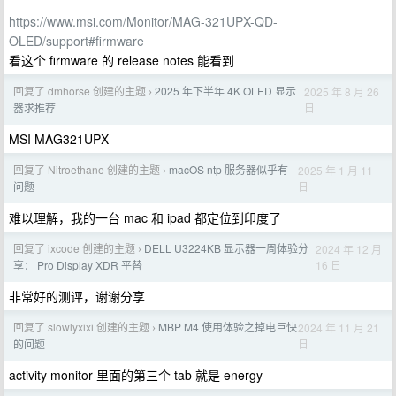
https://www.msi.com/Monitor/MAG-321UPX-QD-
OLED/support#firmware
看这个 firmware 的 release notes 能看到
回复了 dmhorse 创建的主题
2025 年下半年 4K OLED 显示
2025 年 8 月 26
›
日
器求推荐
MSI MAG321UPX
回复了 Nitroethane 创建的主题
macOS ntp 服务器似乎有
2025 年 1 月 11
›
日
问题
难以理解，我的一台 mac 和 ipad 都定位到印度了
回复了 ixcode 创建的主题
DELL U3224KB 显示器一周体验分
2024 年 12 月
›
16 日
享： Pro Display XDR 平替
非常好的测评，谢谢分享
回复了 slowlyxixi 创建的主题
MBP M4 使用体验之掉电巨快
2024 年 11 月 21
›
日
的问题
activity monitor 里面的第三个 tab 就是 energy