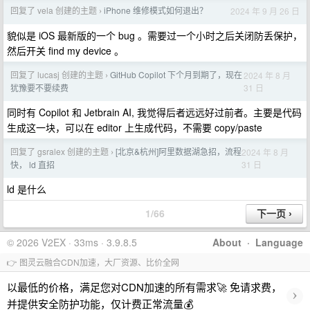
回复了 vela 创建的主题
iPhone 维修模式如何退出？
2024 年 9 月 26 日
›
貌似是 iOS 最新版的一个 bug 。需要过一个小时之后关闭防丢保护，
然后开关 find my device 。
回复了 lucasj 创建的主题
GitHub Copilot 下个月到期了，现在
2024 年 8 月
›
31 日
犹豫要不要续费
同时有 Copilot 和 Jetbrain AI, 我觉得后者远远好过前者。主要是代码
生成这一块，可以在 editor 上生成代码，不需要 copy/paste
回复了 gsralex 创建的主题
[北京&杭州]阿里数据湖急招，流程
2024 年 8 月
›
31 日
快， ld 直招
ld 是什么
1/66
© 2026 V2EX · 33ms · 3.9.8.5
About
·
Language
👉 图灵云融合CDN加速，大厂资源、比价全网
以最低的价格，满足您对CDN加速的所有需求🚀 免请求费，
›
并提供安全防护功能，仅计费正常流量💰