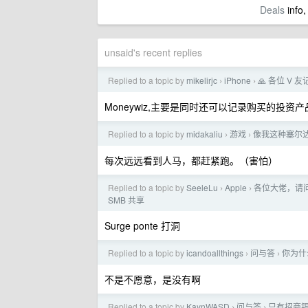
Deals
info,
unsaid's recent replies
Replied to a topic by
mikelirjc
iPhone
🙏 各位 V
›
›
Moneywiz,主要是同时还可以记录购买的投资
Replied to a topic by
midakaliu
游戏
像我这种塞尔
›
›
每次远远看到人马，都赶紧跑。（害怕）
Replied to a topic by
SeeleLu
Apple
各位大佬，请问
›
›
SMB 共享
Surge ponte 打洞
Replied to a topic by
icandoallthings
问与答
你为什
›
›
不是不愿意，是没有啊
Replied to a topic by
KaynWASD
问与答
只有招商银
›
›