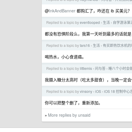
@
InkAndBanner
都购汇了，咋还在 ib 买美元？
Replied to a topic by
eventlooped
生活
自学游泳第
›
›
都没有恐惧阶段么，我第一天听到最多的话就是
Replied to a topic by
tars16
生活
有买即热饮水机的
›
›
喝热水，小心食道癌。
Replied to a topic by
littlemis
问与答
睡八个小时会
›
›
我摄入糖分太高时（吃太多甜食），当晚一定会
Replied to a topic by
vinsony
iOS
iOS 18 控制
›
›
你可以把整个删了，重新添加。
More replies by unsaid
»