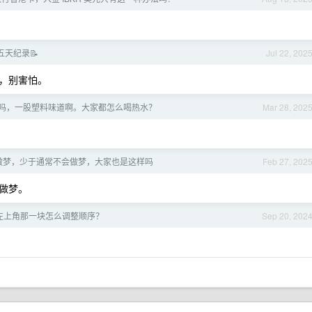
五天纪录📝
Jul 22, 202
，别害怕。
吗，一股塑料味道啊。大家都怎么喝热水？
Mar 28, 202
做梦，少于通常不会做梦，大家也是这样吗
Feb 27, 202
做梦。
中心左上角那一块怎么调整顺序？
Sep 20, 202