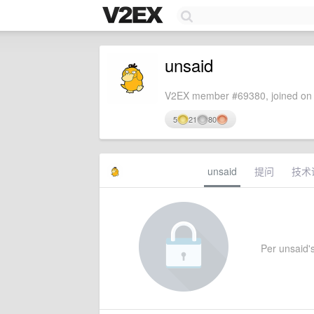
unsaid
V2EX member #69380, joined on 
5
21
80
unsaid
提问
技术
Per unsaid's