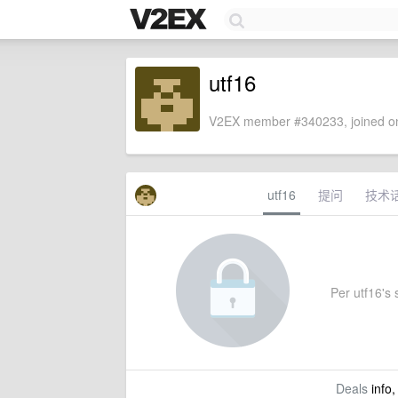
utf16
V2EX member #340233, joined on
utf16
提问
技术
Per utf16's s
Deals
info,