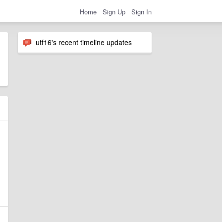
Home
Sign Up
Sign In
utf16's recent timeline updates