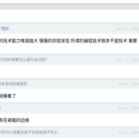
不要脸
Nov 21, 202
己的技术能力唯我独大 慢慢的你就发现 所谓的编程技术根本不是技术 重要
不忙的时候都怎么提升自己呢？
Nov 10, 202
决休息时的噪音的
Nov 7, 202
的就睡着了
茫
Nov 7, 202
 有在被裁的边缘
干的开心但累还是干的轻松但不开心
Nov 3, 202