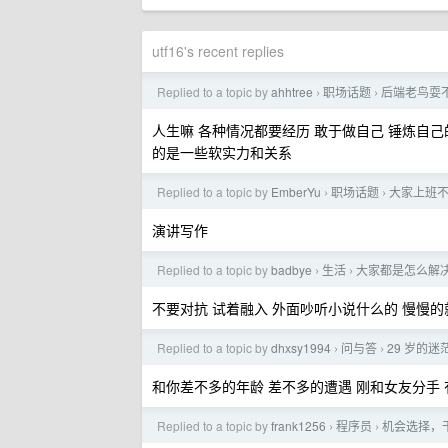
utf16's recent replies
Replied to a topic by
ahhtree
职场话题
后端老鸟耍
›
›
人生嘛 各种情况都要经历 敢于做自己 锤炼自
的是一些软实力和关系
Replied to a topic by
EmberYu
职场话题
大家上班
›
›
演讲写作
Replied to a topic by
badbye
生活
大家都是怎么解
›
›
不要对抗 试着融入 外面吵听小说什么的 慢慢
Replied to a topic by
dhxsy1994
问与答
29 岁的迷
›
›
和你差不多的年龄 差不多的遭遇 刚和女友分手
Replied to a topic by
frank1256
程序员
机会选择，
›
›