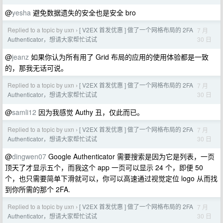
@
yesha
避免数据遗失的安全也是安全 bro
Replied to a topic by uxn
[ V2EX 首发优惠 ] 做了一个网格布局的 2FA
7 月
›
30 日
Authenticator，想请大家帮忙试试
@
jeanz
如果你认为所有用了 Grid 布局的应用的使用体验都是一致
的，那我无话可说。
Replied to a topic by uxn
[ V2EX 首发优惠 ] 做了一个网格布局的 2FA
7 月
›
30 日
Authenticator，想请大家帮忙试试
@
samli12
因为我感觉 Authy 丑，仅此而已。
Replied to a topic by uxn
[ V2EX 首发优惠 ] 做了一个网格布局的 2FA
7 月
›
30 日
Authenticator，想请大家帮忙试试
@
dingwen07
Google Authenticator 需要搜索是因为它是列表，一页
顶天了才显示五个，而我这个 app 一页可以显示 24 个，即便 50
个，也只需要简单下滑就可以，你可以高速通过视觉定位 logo 从而找
到你所需的那个 2FA.
Replied to a topic by uxn
[ V2EX 首发优惠 ] 做了一个网格布局的 2FA
7 月
›
30 日
Authenticator，想请大家帮忙试试