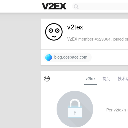
v2tex
V2EX member #529364, joined on
blog.oospace.com
v2tex
提问
技术
Per v2tex's s