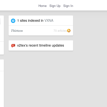
Home
Sign Up
Sign In
1 sites indexed in
VXNA
𝑻𝒉𝒊𝒓𝒕𝒆𝒆𝒏
70 articles
v2tex's recent timeline updates