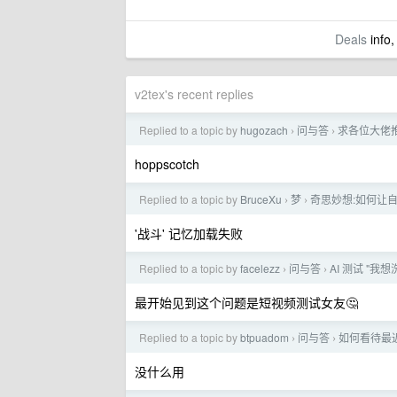
Deals
info,
v2tex's recent replies
Replied to a topic by
hugozach
问与答
求各位大佬推荐
›
›
hoppscotch
Replied to a topic by
BruceXu
梦
奇思妙想:如何让
›
›
'战斗' 记忆加载失败
Replied to a topic by
facelezz
问与答
AI 测试 "
›
›
最开始见到这个问题是短视频测试女友🤔
Replied to a topic by
btpuadom
问与答
如何看待最
›
›
没什么用