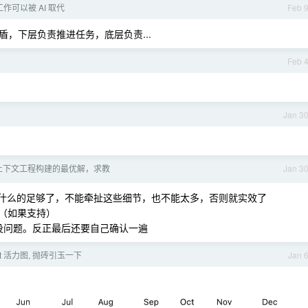
作可以被 AI 取代
Feb 
，下层负责推进任务，底层负责...
Feb 
Jan 3
上下文工程构建的最优解，求教
Jan 3
什么的足够了，不能牵扯这些细节，也不能太多，否则就实效了
用（如果支持）
本没问题。反正最后还要自己确认一遍
git 活力图, 抛砖引玉一下
Jan 