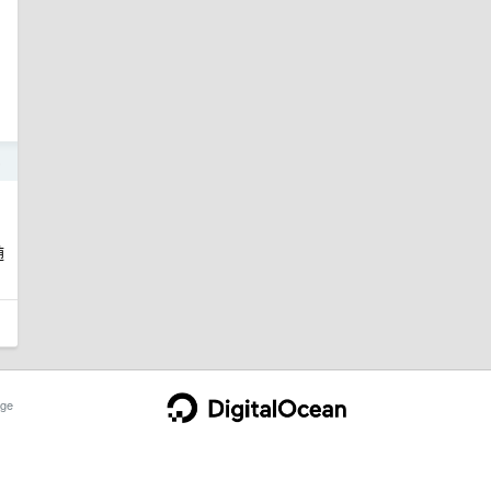
5
随
ge