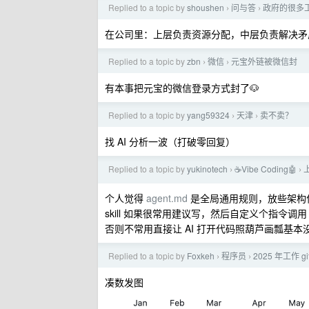
Replied to a topic by
shoushen
问与答
政府的很多工
›
›
在公司里：上层负责资源分配，中层负责解决矛盾
Replied to a topic by
zbn
微信
元宝外链被微信封
›
›
有本事把元宝的微信登录方式封了🐶
Replied to a topic by
yang59324
天津
卖不卖？
›
›
找 AI 分析一波（打破零回复）
Replied to a topic by
yukinotech
☕Vibe Coding🤖
›
›
个人觉得
agent.md
是全局通用规则，放些架构
skill 如果很常用建议写，然后自定义个指令调
否则不常用直接让 AI 打开代码照葫芦画瓢基
Replied to a topic by
Foxkeh
程序员
2025 年工作 
›
›
凑数发图