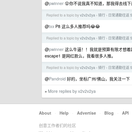
@
pwinner
😲你不说我真不知道，那我得去线
Replied to a topic by
v2v2v2ya
骑行
日常通勤往返 
›
›
@
txx
P8 这么多人推荐吗😂😂
Replied to a topic by
v2v2v2ya
骑行
日常通勤往返 
›
›
@
pwinner
这么牛逼！！我就是预算有限才想着
escape1 是网红款么，我看很多人推。
Replied to a topic by
v2v2v2ya
骑行
日常通勤往返 
›
›
@
Pandroid
好的，坐标广州/佛山，我关注一下
More replies by v2v2v2ya
»
About
·
Help
·
Advertise
·
Blog
·
API
创意工作者们的社区