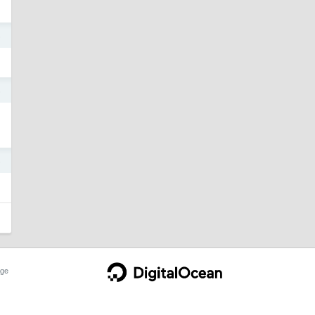
5
5
5
ge