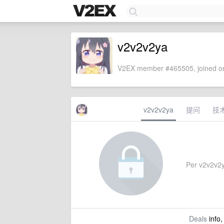
v2v2v2ya
V2EX member #465505, joined on
v2v2v2ya
提问
技
Per v2v2v2ya'
Deals
info,