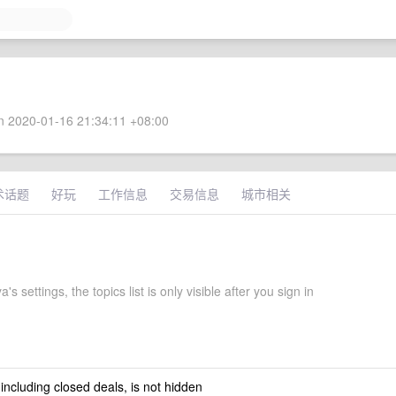
 2020-01-16 21:34:11 +08:00
术话题
好玩
工作信息
交易信息
城市相关
s settings, the topics list is only visible after you sign in
 including closed deals, is not hidden