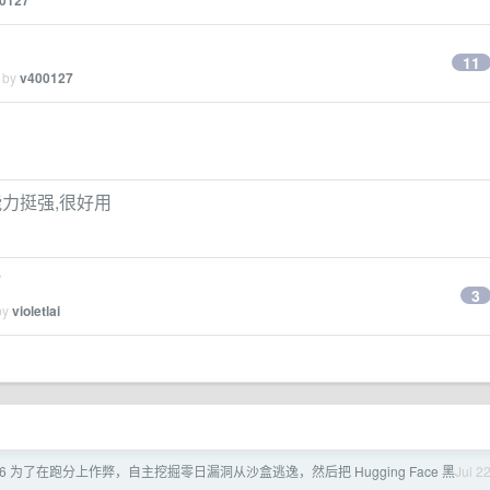
0127
11
d by
v400127
理解能力挺强,很好用
？
3
by
violetlai
5.6 为了在跑分上作弊，自主挖掘零日漏洞从沙盒逃逸，然后把 Hugging Face 黑
Jul 2