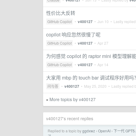
v400127
v40
性价比大反转
GitHub Copilot
•
v400127
•
Jun 10
• Lastly replie
copilot 响应忽然很慢了呢
GitHub Copilot
•
v400127
•
Apr 27
为何感觉 copilot 的 raptor mini 模型
GitHub Copilot
•
v400127
•
Apr 14
大家用 mbp 的 touch bar 调试程序好用吗
问与答
•
v400127
•
May 25, 2020
• Lastly replied 
More topics by v400127
»
v400127's recent replies
Replied to a topic by
ggdxwz
OpenAI
下一代 GPT
›
›