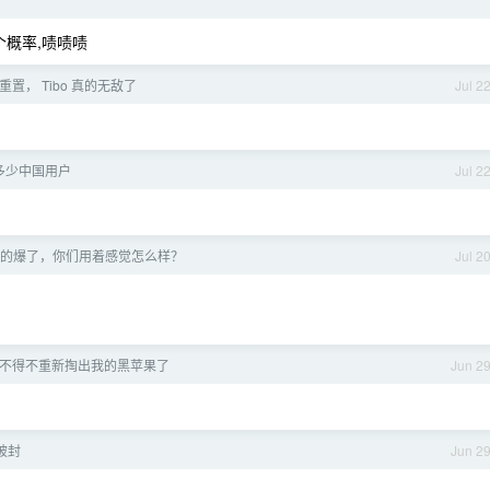
个概率,啧啧啧
x 重置， Tibo 真的无敌了
Jul 2
有多少中国用户
Jul 2
这波真的爆了，你们用着感觉怎么样？
Jul 2
涨价，不得不重新掏出我的黑苹果了
Jun 2
号被封
Jun 2