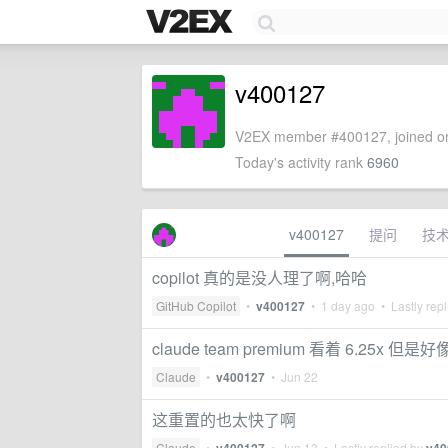
v400127
V2EX member #400127, joined on
Today's activity rank
6960
v400127
提问
技
copilot 真的是没人理了啊,哈哈
GitHub Copilot
•
v400127
•
1 day ago
• Lastly rep
claude team premium 看着 6.25x 但是好
Claude
•
v400127
•
Jun 22
这重置的也太快了啊
Claude
•
•
Jun 13
• Lastly replied by