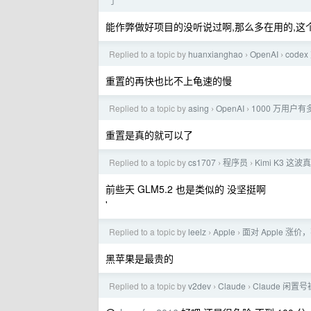
了
能作弊做好项目的没听说过啊,那么多在用的,这
Replied to a topic by
huanxianghao
OpenAI
code
›
›
重置的再快也比不上龟速的慢
Replied to a topic by
asing
OpenAI
1000 万用户
›
›
重置是真的就可以了
Replied to a topic by
cs1707
程序员
Kimi K3 
›
›
前些天 GLM5.2 也是类似的 没坚挺啊
'
Replied to a topic by
leelz
Apple
面对 Apple 
›
›
黑苹果是最贵的
Replied to a topic by
v2dev
Claude
Claude 闲置
›
›