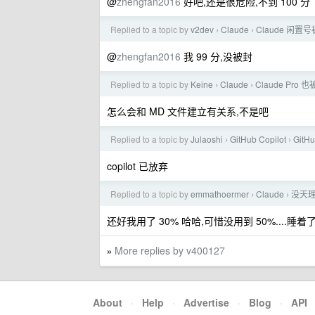
@
zhengfan2016
好吧,还是很危险,不到 100 分
Replied to a topic by
v2dev
Claude
Claude 闲置
›
›
@
zhengfan2016
我 99 分,没被封
Replied to a topic by
Keine
Claude
Claude Pro
›
›
怎么会和 MD 文件建立有关系,不是吧
Replied to a topic by
Julaoshi
GitHub Copilot
GitH
›
›
copilot 已放弃
Replied to a topic by
emmathoermer
Claude
没天理
›
›
还好我用了 30% 哈哈,可惜没用到 50%....睡着
More replies by v400127
»
About
·
Help
·
Advertise
·
Blog
·
API