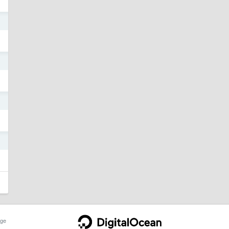
9
8
0
0
ge