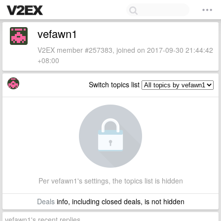
vefawn1
V2EX member #257383, joined on 2017-09-30 21:44:42
+08:00
Switch topics list
Per vefawn1's settings, the topics list is hidden
Deals
info, including closed deals, is not hidden
vefawn1's recent replies