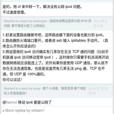
是的，用 cf 来中转一下，解决没有公网 ipv4 问题。
不过速度很慢。
Replied to a topic by siukonglai
弱弱地请教运营商分配 IPV6 的
2019 年 4
›
月 2 日
问题, 算不算是分配了公网地址
1.赶紧设置路由器拨号吧，这样路由器下面的设备也能分到 ipv6。
2.路由器防火墙端口要开，或者进 ssh 输入 ip6tables 手动开。（具
体怎么开你应该会的）
3.跨运营商的 ipv6 访问确实有几率存在无法 TCP 通的问题（比如手
机联通 ipv6 访问移动宽带 ipv6 ），这时候你只需要手机关闭再开启
数据网络就应该能连上了。另外如果你是使用 UDP 通信，那么就不
存在无法连通现象。也就是说虽然有几率无法 ping 通、TCP 也不
通，但 UDP 是 100%通的。
你可以试试！
Replied to a topic by suley
做个小调查，哪家宽带/哪个地区
2018 年 12 月
›
20 日
的上传速度最快？
@
fasmot
移动 ipv6 都是公网了
More replies by vefawn1
»