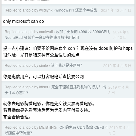
Replied to a topic by wildlynx
windows11 还是个半成品
2024 年 12 月 1 日
›
only microsoft can do
Replied to a topic by coolwulf
添加了更多的 4090 和 3090GPU,
2024 年 2
›
月 13 日
NeuralRad AI 放疗平台现在彻底开放注册使用
提一点小建议：咱要不给网站套个 cdn ？现在没有 ddos 防护和 https
很危险，尤其是咱这种有公益性质的站点
Replied to a topic by simle
请问我这是外网吗？
2019 年 4 月 5 日
›
你是电信用户，可以打客服电话直接要公网
Replied to a topic by k8ser
完全不理解直播刷礼物的行为！出
2019 年 4 月
›
3 日
于什么心态？？
就像去电影院看电影，你是先交钱买票再看电影。
看直播你是先看表演后再为优质内容付费支持。
完全合情合理。
Replied to a topic by MEISTING
CF 的免费 CDN 配合 OBFS 可
2019 年 4 月
›
3 日
以随便中转流量？