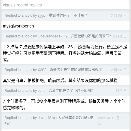
vigos's recent replies
Replied to a topic by sjjgpt
收到律师函了，不让用了
7 月 28 日
›
mysqlworkbench
Replied to a topic by OneOrange417
28 岁感觉精力不足如何调节？
3 月 3 日
›
1-2 点睡 7 点要起床伺候娃上学的，36 ，感觉精力还行。楼主是不是
睡觉打呼？可以用手表监测下睡眠。打呼的话大脑缺氧，睡眠质量
差。
Replied to a topic by X2S2
恋爱这个未完成的课题重复出现了
2 月 28 日
›
其实是自卑，怕被拒绝，瞻前顾后。其实结果没你想的那么糟糕
Replied to a topic by ceno
怎么才能睡 7 个小时不困啊？
1 月 7 日
›
7 小时很多了，可以搞个手表监测下睡眠质量。我每天没睡 7 个小时
感觉够够的。
Replied to a topic by davinci21s
大家开车都是超速行驶
2025 年 12 月 1
›
日
吗？