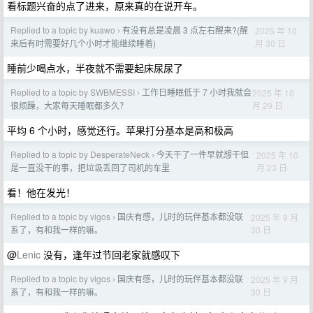
看标题兴奋的点了进来，原来真的在说开车。
Replied to a topic by kuawo
有没有总是凌晨 3 点左右醒来?(醒
2025 年 10
›
月 30 日
来后有时需要好几个小时才能继续睡着)
睡前少喝点水，半夜就不需要起床尿尿了
Replied to a topic by SWBMESSI
工作日睡眠低于 7 小时我就会
2025 年 10
›
月 29 日
很烦躁，大家每天睡眠都多久？
平均 6 个小时，感觉还行。苹果打分基本是高和极高
Replied to a topic by DesperateNeck
今天干了一件早就想干但
2025 年 10
›
月 23 日
是一直没干的事，把垃圾丢回了司机的车里
看！他在发光！
Replied to a topic by vigos
国庆有感，儿时的玩伴基本都没联
2025 年 9 月
›
30 日
系了，有和我一样的嘛。
@
Lenic
没有，逢年过节回老家就感叹下
Replied to a topic by vigos
国庆有感，儿时的玩伴基本都没联
2025 年 9 月
›
30 日
系了，有和我一样的嘛。