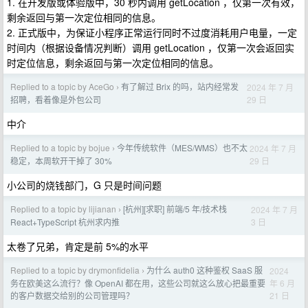
1. 在开发版或体验版中，30 秒内调用 getLocation ，仅第一次有效，
剩余返回与第一次定位相同的信息。
2. 正式版中，为保证小程序正常运行同时不过度消耗用户电量，一定
时间内（根据设备情况判断）调用 getLocation ，仅第一次会返回实
时定位信息，剩余返回与第一次定位相同的信息。
Replied to a topic by AceGo
有了解过 Brix 的吗，站内经常发
2024 年 7 月
›
29 日
招聘，看着像是外包公司
中介
Replied to a topic by bojue
今年传统软件（MES/WMS）也不太
2024 年 7 月
›
29 日
稳定，本周软开干掉了 30%
小公司的烧钱部门，G 只是时间问题
Replied to a topic by lijianan
[杭州][求职] 前端/5 年/技术栈
2024 年 7 月
›
3 日
React+TypeScript 杭州求内推
太卷了兄弟，肯定是前 5%的水平
Replied to a topic by drymonfidelia
为什么 auth0 这种鉴权 SaaS 服
2024
›
年 6 月
务在欧美这么流行？像 OpenAI 都在用，这些公司就这么放心把最重要
21 日
的客户数据交给别的公司管理吗？