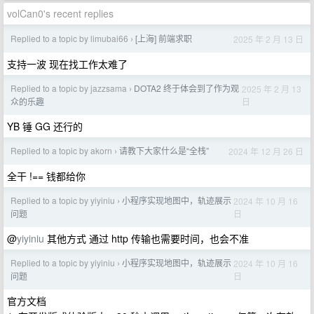
volCan0's recent replies
Replied to a topic by limubai66
[上海] 前端求职
2025 年 2 月 13 日
›
支持一波 现在找工作太难了
Replied to a topic by jazzsama
DOTA2 终于体会到了作为观
2025 年 2 月 13
›
日
众的乐趣
YB 锤 GG 还行的
Replied to a topic by akorn
请教下大家什么是“全栈”
2024 年 12 月 26 日
›
全干 !== 钱都给你
Replied to a topic by yiyiniu
小程序实现地图中，轨迹展示
2024 年 10 月 16
›
日
问题
@
yiyiniu
其他方式 通过 http 传输也需要时间，也会不准
Replied to a topic by yiyiniu
小程序实现地图中，轨迹展示
2024 年 10 月 16
›
日
问题
官方文档