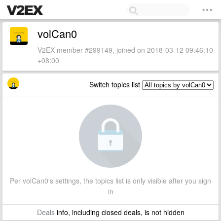
volCan0
V2EX member #299149, joined on 2018-03-12 09:46:10
+08:00
Switch topics list
Per volCan0's settings, the topics list is only visible after you sign
in
Deals
info, including closed deals, is not hidden