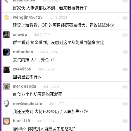
32
好家伙 大佬这都找不到，看来我得转行了
wengjin456123
Jul 3, 2024
33
建议上海看看，OP 的项目经历亮点很大，建议试试外企
cmwdp
Jul 3, 2024
34
群里看到 掘金看到，没想到这里都能看到鲨鱼大佬
nbhaohao
Jul 3, 2024
35
尝试内推 大厂, 外企 +1
zy445566
Jul 4, 2024
36
回袋鼠云不行么
me1onsoda
Jul 4, 2024
37
ai 创业小作坊真是说死就死
newSimpleLife
Jul 4, 2024
38
我还没找到 大佬已经经历了入职加失业😢
blur1119
Jul 9, 2024
39
@
jellyX
你把别人当应届生忽悠呢？