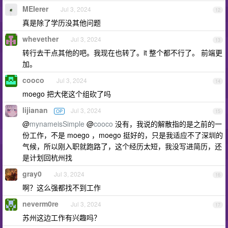
MEIerer
Jul 3, 2024
12
真是除了学历没其他问题
whevether
Jul 3, 2024
13
转行去干点其他的吧。我现在也转了。it 整个都不行了。 前端更
加。
cooco
Jul 3, 2024
14
moego 把大佬这个组砍了吗
lijianan
Jul 3, 2024
OP
15
@
mynameisSimple
@
cooco
没有，我说的解散指的是之前的一
份工作，不是 moego ，moego 挺好的，只是我适应不了深圳的
气候，所以刚入职就跑路了，这个经历太短，我没写进简历，还
是计划回杭州找
gray0
Jul 3, 2024
16
啊？这么强都找不到工作
neverm0re
Jul 3, 2024
17
苏州这边工作有兴趣吗？