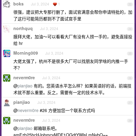
boks
Jul 3, 2024
1
23
很强，建议把大专那行删了，面试官满意会帮你申请特批的，加
了这行可能简历都到不了面试官手里
northquq
Jul 3, 2024
24
膜拜大佬，加油～可以看看大厂有没有人捞一手的，避免直接投
给 hr
Morning009
Jul 3, 2024
25
大佬太强了，杭州不是很多大厂可以找朋友同学啥的内推一手
不？
neverm0re
Jul 3, 2024
26
@
pianjiao
有的。您英语水平怎么样？如果英语好的话，前端技
术就不那么重要。反之，需要有一定的技术水平。
pianjiao
Jul 3, 2024
27
@
neverm0re
#26 方便加您一个联系方式吗
neverm0re
Jul 3, 2024
28
@
pianjiao
邮箱联系吧。
amFzb25hcHJpbmcyMDE1QGdtYWlsLmNvbQ==