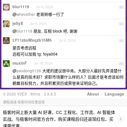
blur1119
Jul 9, 2024
40
@
whevether
老哥转哪一行了
jellyX
Jul 9, 2024
41
@
blur1119
朋友, 互相 block 吧, 谢谢
LY11z6oMxqzb1hMh
Jul 9, 2024
42
是否考虑远程
远程可以加我 tg: foya004
muxinF
Jul 18, 2024
43
@
yaodong0126
大佬的建议很中肯。大部分人最好先弄清楚什
么是真的技术好？求职市场要什么样的人？后面才是考虑该如何
朝着目标努力，并且积累资历或荣誉来证明自己。
© 2026 V2EX · 80ms · 3.9.8.5
About
·
Language
课程减减-极客时间优惠返现
极客时间上新大量 AI 好课，CC 工程化、工作流、AI 智能体
›
实战。与极客时间官方合作，购买课程后归还返现红包，买
课更优惠。