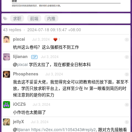
求职
前端
内推
43 replies
•
2024-07-18 09:15:47 +08:00
pixcai
Jul 3, 2024
1
1
杭州这么卷吗？这么强都找不到工作
lijianan
Jul 3, 2024
OP
2
@
pixcai
学历太拉了，现在都要全日制本科
Phosphenes
Jul 3, 2024
3
我去这不妥妥大佬，我觉得完全可以把教育经历放下面，甚至不
放，学历只放求职平台上，这样至少在 hr 第一眼看到简历的时
候注意到的是你的实力
iOCZS
Jul 3, 2024
4
小作坊也太脆弱了
jellyX
Jul 3, 2024
5
@
lijianan
https://v2ex.com/t/1054343#reply2
, 跟对方先接触看