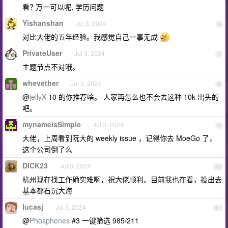
看? 万一可以呢, 学历问题
Yishanshan
Jul 3, 2024
6
对比大佬的五年经验。我感觉自己一事无成
PrivateUser
Jul 3, 2024
7
主题节点不对哦。
whevether
Jul 3, 2024
8
@
jellyX
10 的你推荐啥。 人家再怎么也不会去这种 10k 出头的
吧。
mynameisSimple
Jul 3, 2024
9
大佬，上周看到阮大的 weekly issue ，记得你去 MoeGo 了，
这个公司倒了么
DICK23
Jul 3, 2024
10
杭州现在找工作确实难啊，祝大佬顺利。目前我也在看，投出去
基本都石沉大海
lucasj
Jul 3, 2024
11
@
Phosphenes
#3 一键筛选 985/211