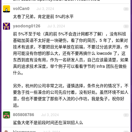
volCan0
Jul 3, 2024
29
太卷了兄弟，肯定是前 5%的水平
yaodong0126
Jul 3, 2024
30
前 5%不至于哈（真的前 5%不会连计网都不了解），没有科班
基础加英语不太好是一块硬伤，看了你的简历，5 年了，如果对
技术有追求，不要把目光单单放在前端，不要过分追求开源，作
用可能没有你想的那么大，还有不要再搞什么 lowcode 了，这
东西到底有没有用，作为一名研发人员，自己应该最清楚，如果
真的追求技术深度，举个例子可以看看字节的 infra 团队在做些
什么。
另外，杭州的公司非常之坑，谨慎选择，条件允许的情况下，不
要急于找一些凑合的公司先应付着，没有好处。虽然环境不如人
意，但也不要便宜了那些不入流的小作坊，我是兔子，祝你好
运。
805808786
Jul 3, 2024
31
鲨鱼大佬不是前段时间还在深圳招人么
kissmenow
Jul 3, 2024