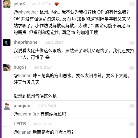
jellyX
Jul 3, 2024
1
18
@
whevether
杭州, 内推, 我不认为我推荐给 OP 的有什么错?
OP 并没有强调薪资这块, 反而 ta 加粗的是"时隔半年我又来 V
站求职了，小作坊说解散就解散，太难了". 国企可能不满足 ta
的薪资, 但福利和稳定性, 满足 ta 的加粗困境
theprimone
Jul 3, 2024
19
我说看大佬头像这么眼熟，居然来了深圳又跑路了。我们还要招
一个人，可惜了 😂
bug51
Jul 3, 2024
20
@
lijianan
珠三角真的穷山恶水。要么太阳毒辣，要么下大雨。
好天气没几天
没想到杭州气候这么顶
pianjiao
Jul 3, 2024
21
@
neverm0re
有前端坑位吗
LFITS
Jul 3, 2024
22
@
lijianan
后面是考的自考本科？