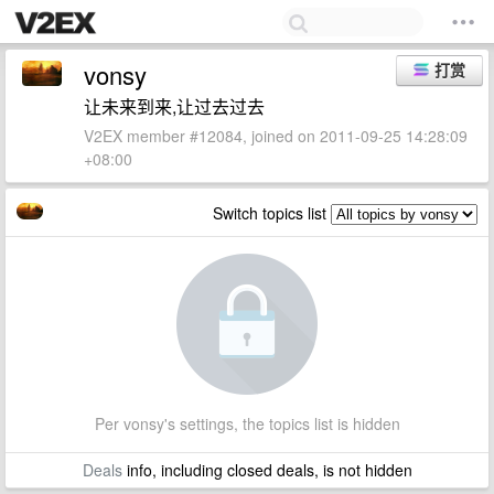
vonsy
打赏
让未来到来,让过去过去
V2EX member #12084, joined on 2011-09-25 14:28:09
+08:00
Switch topics list
Per vonsy's settings, the topics list is hidden
Deals
info, including closed deals, is not hidden