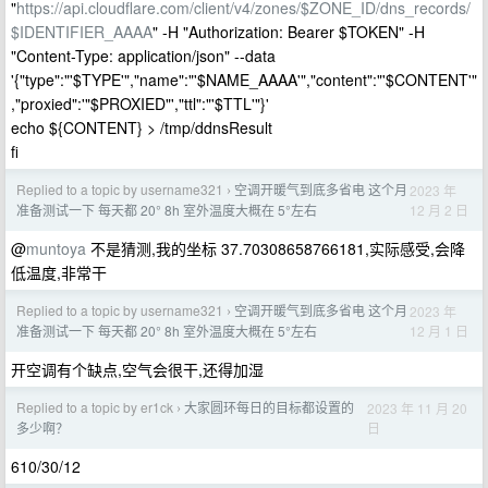
"
https://api.cloudflare.com/client/v4/zones/$ZONE_ID/dns_records/
$IDENTIFIER_AAAA
" -H "Authorization: Bearer $TOKEN" -H
"Content-Type: application/json" --data
'{"type":"'$TYPE'","name":"'$NAME_AAAA'","content":"'$CONTENT'"
,"proxied":'"$PROXIED"',"ttl":"'$TTL'"}'
echo ${CONTENT} > /tmp/ddnsResult
fi
Replied to a topic by username321
空调开暖气到底多省电 这个月
2023 年
›
12 月 2 日
准备测试一下 每天都 20° 8h 室外温度大概在 5°左右
@
muntoya
不是猜测,我的坐标 37.70308658766181,实际感受,会降
低温度,非常干
Replied to a topic by username321
空调开暖气到底多省电 这个月
2023 年
›
12 月 1 日
准备测试一下 每天都 20° 8h 室外温度大概在 5°左右
开空调有个缺点,空气会很干,还得加湿
Replied to a topic by er1ck
大家圆环每日的目标都设置的
2023 年 11 月 20
›
日
多少啊？
610/30/12