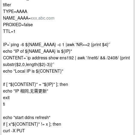
tifier
TYPE=AAAA
NAME_AAAA=
xxx.abc.com
PROXIED=false
TTL=1
IP=`ping -6 ${NAME_AAAA} -c 1 |awk 'NR==2 {print $4}'`
echo "IP of ${NAME_AAAA} is ${IP}"
CONTENT=`ip address show ens192 | awk '/inet6/ && /2408/ {print
substr($2,0,length($2)-3)}'`
echo "Local IP is ${CONTENT}"
if [ "${CONTENT}" = "${IP}" ]; then
echo "IP 相同,无需更新"
exit
fi
echo "start ddns refresh"
if [ x"${CONTENT}" != x ]; then
curl -X PUT