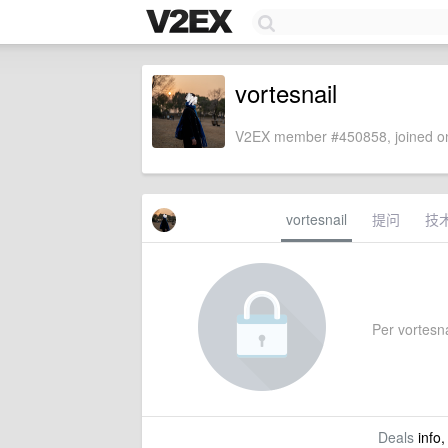
vortesnail
V2EX member #450858, joined on
vortesnail
提问
技
Per vortesnai
Deals
info,