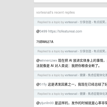
vortesnail's recent replies
Replied to a topic by
vortesnail
分享创造
有点招笑
›
›
@
3499
https://tofeatureai.com
75BW627A
Replied to a topic by
vortesnail
分享创造
有点招笑
›
›
@
winnerczwx
现在把 AI 放进实体身上的事
法就像是 AI 对人类说：我把你粮食全断了。
Replied to a topic by
vortesnail
健康
焦虑症躯体化
›
›
@
51fly
这是诱发因素之一，我现在已经总结了
Replied to a topic by
vortesnail
健康
焦虑症躯体化
›
›
@
yijunlin00
是这样的，发作的时候就是心率非