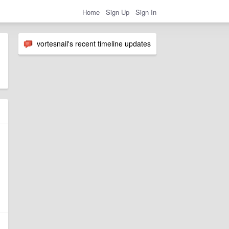
Home
Sign Up
Sign In
vortesnail's recent timeline updates