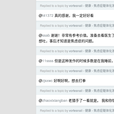
Replied to a topic by
vortesnail
健康
焦虑症躯体化
›
›
@
t41372
真的感谢，我一定好好看
Replied to a topic by
vortesnail
健康
焦虑症躯体化
›
›
@
ssab
谢谢！非常有参考价值。准备去看医生了
想吐，事后才知道是焦虑症的问题。
Replied to a topic by
vortesnail
健康
焦虑症躯体化
›
›
@
11ssss
但是这种发作的时候多数是在我睡前
Replied to a topic by
vortesnail
健康
焦虑症躯体化
›
›
@
zjsxwc
好啊好啊，想去打拳
Replied to a topic by
vortesnail
健康
焦虑症躯体化
›
›
@
zhaoxixiangban
老猎手了一看就是。 我和你
Replied to a topic by
vortesnail
健康
焦虑症躯体化
›
›