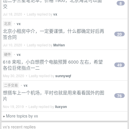
出二手三星笔记本，价格 1900，北京海淀可以面
8
交
Jul 18, 2020 • Lastly replied by
vx
北京
•
vx
北京小租房中介，一定要谨慎，什么都确定好后再
20
签合同
Jul 10, 2020 • Lastly replied by
MsHan
硬件
•
vx
618 来啦，小白想攒个电脑预算 6000 左右，希望
49
各位巨佬指点一二
May 30, 2020 • Lastly replied by
sunnywqf
二手交易
•
vx
想搭车上一个机场，平时也就是用来看看国外的图
76
片
Nov 19, 2019 • Lastly replied by
liuxyon
More topics by vx
»
vx's recent replies