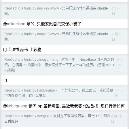
Replied to a topic by mocxe2vwww
兄弟们还有什么渠道买 claude
7 月 4
›
日
啊，
@
mikaelson
是的, 只能安慰自己交保护费了
Replied to a topic by mocxe2vwww
兄弟们还有什么渠道买 claude
7 月 4
›
日
啊，
用 苹果礼品卡 比较稳
Replied to a topic by zhouyanliang
时隔半年， NocoBase 收入再次翻
6 月
›
15
倍。 在满屏 AI 的氛围中，跟大家分享一下不太一样的经历。 [感谢 V2EX
日
+ 抽奖]
+1
Replied to a topic by FanDeBiao
一个外包公司，线上面试一轮还没见
4 月 4
›
日
甲方就签合同，有什么猫腻
@
kobeguang
请问 op 坐标哪里, 最近我老婆也准备找, 现在行情如何
Replied to a topic by dongQQ
支付宝下载蚂蚁阿福，可得 16.8 到店
2 月 12
›
日
支付红包