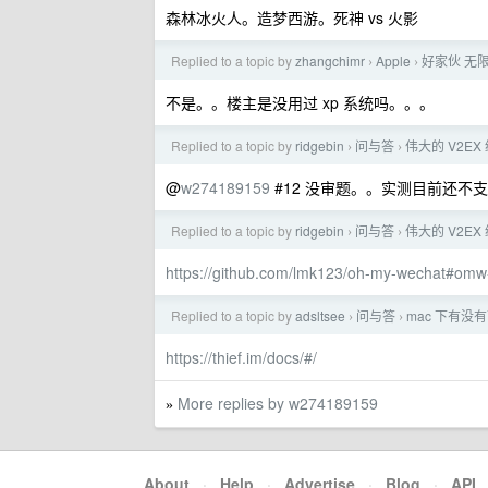
森林冰火人。造梦西游。死神 vs 火影
Replied to a topic by
zhangchimr
Apple
好家伙 无
›
›
不是。。楼主是没用过 xp 系统吗。。。
Replied to a topic by
ridgebin
问与答
伟大的 V2EX
›
›
@
w274189159
#12 没审题。。实测目前还不支持
Replied to a topic by
ridgebin
问与答
伟大的 V2EX
›
›
https://github.com/lmk123/oh-my-wechat#omw
Replied to a topic by
adsltsee
问与答
mac 下有
›
›
https://thief.im/docs/#/
More replies by w274189159
»
About
·
Help
·
Advertise
·
Blog
·
API