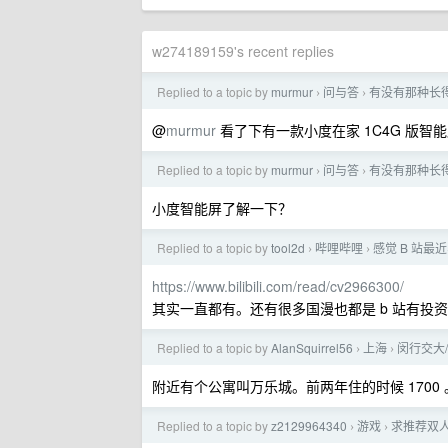
w274189159's recent replies
Replied to a topic by
murmur
问与答
有没有那种长
›
›
@
murmur
看了下有一款小度在家 1C4G 版智能
Replied to a topic by
murmur
问与答
有没有那种长
›
›
小度智能屏了解一下？
Replied to a topic by
tool2d
哔哩哔哩
感觉 B 站
›
›
https://www.bilibili.com/read/cv2966300/
其实一直都有。还有很多国漫也都是 b 站有投
Replied to a topic by
AlanSquirrel56
上海
闵行交大
›
›
附近有个公寓叫万乐城。前两年住的时候 1700
Replied to a topic by
z2129964340
游戏
求推荐双
›
›