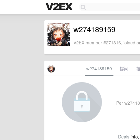
w274189159
V2EX member #271316, joined on
w274189159
提问
Per w2741891
Deals
info,