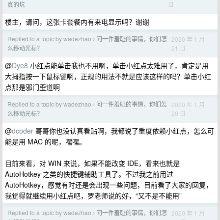
日
真的坑
楼主，请问，这张卡套餐内有来电显示吗？谢谢
Replied to a topic by wadezhao
问一件羞耻的事情，你们怎
2020 年 1 月
›
21 日
么移动光标？
@
Dye8
小红点能单击我也不用啊，单击小红点太难用了，肯定是用
大拇指按一下鼠标键啊，正规的用法不就是应该这样的吗？单击小红
点那是邪门歪道啊
Replied to a topic by wadezhao
问一件羞耻的事情，你们怎
2020 年 1 月
›
20 日
么移动光标？
@
dcoder
哥哥你也没认真看贴啊，我都说了重度依赖小红点，怎么可
能是用 MAC 的呢，嘿嘿。
目前来看，对 WIN 来说，如果不能改变 IDE，看来也就是
AutoHotkey 之类的快捷键辅助工具了。不过我之前用过
AutoHotkey，感觉有时还是会出现一些问题，目前看了大家的回复，
我觉得就继续用小红点吧，罗老师说的好，“又不是不能用”
Replied to a topic by wadezhao
问一件羞耻的事情，你们怎
2020 年 1 月
›