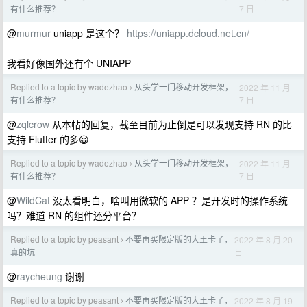
7 日
有什么推荐？
@
murmur
uniapp 是这个？
https://uniapp.dcloud.net.cn/
我看好像国外还有个 UNIAPP
Replied to a topic by wadezhao
从头学一门移动开发框架，
2022 年 11 月
›
7 日
有什么推荐？
@
zqlcrow
从本帖的回复，截至目前为止倒是可以发现支持 RN 的比
支持 Flutter 的多😀
Replied to a topic by wadezhao
从头学一门移动开发框架，
2022 年 11 月
›
7 日
有什么推荐？
@
WildCat
没太看明白，啥叫用微软的 APP ？是开发时的操作系统
吗？难道 RN 的组件还分平台？
Replied to a topic by peasant
不要再买限定版的大王卡了，
2022 年 8 月 20
›
日
真的坑
@
raycheung
谢谢
Replied to a topic by peasant
不要再买限定版的大王卡了，
2022 年 8 月 19
›