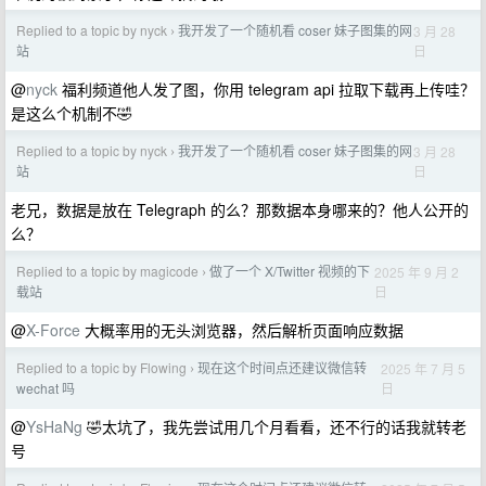
Replied to a topic by nyck
我开发了一个随机看 coser 妹子图集的网
3 月 28
›
日
站
@
nyck
福利频道他人发了图，你用 telegram api 拉取下载再上传哇？
是这么个机制不🤣
Replied to a topic by nyck
我开发了一个随机看 coser 妹子图集的网
3 月 28
›
日
站
老兄，数据是放在 Telegraph 的么？那数据本身哪来的？他人公开的
么？
Replied to a topic by magicode
做了一个 X/Twitter 视频的下
2025 年 9 月 2
›
日
载站
@
X-Force
大概率用的无头浏览器，然后解析页面响应数据
Replied to a topic by Flowing
现在这个时间点还建议微信转
2025 年 7 月 5
›
日
wechat 吗
@
YsHaNg
🤣太坑了，我先尝试用几个月看看，还不行的话我就转老
号