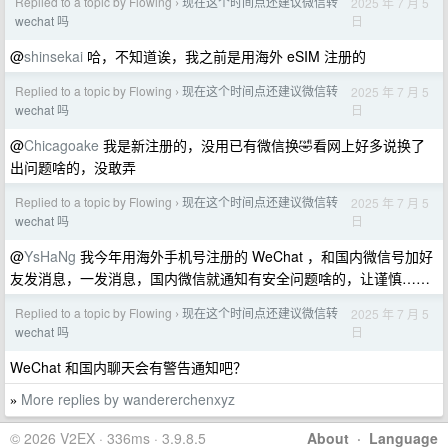
Replied to a topic by Flowing
现在这个时间点还建议微信转
2025 年 7 月 5
›
日
wechat 吗
@
shinsekai
哈，不知道诶，我之前是用海外 eSIM 注册的
Replied to a topic by Flowing
现在这个时间点还建议微信转
2025 年 7 月 5
›
日
wechat 吗
@
Chicagoake
我是新注册的，没用已有微信换🤣看网上好多说换了
出问题啥的，没敢弄
Replied to a topic by Flowing
现在这个时间点还建议微信转
2025 年 7 月 5
›
日
wechat 吗
@
YsHaNg
我今年用海外手机号注册的 WeChat ，和国内微信号加好
友发消息，一发消息，国内微信就通知有安全问题啥的，让谨慎……
Replied to a topic by Flowing
现在这个时间点还建议微信转
2025 年 7 月 5
›
日
wechat 吗
WeChat 和国内聊天会有警告通知吧？
More replies by wandererchenxyz
»
© 2026 V2EX · 336ms · 3.9.8.5
About
·
Language