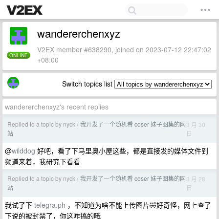
wandererchenxyz
V2EX member #638290, joined on 2023-07-12 22:47:02
ONLINE
+08:00
Switch topics list
wandererchenxyz's recent replies
Replied to a topic by nyck
我开发了一个随机看 coser 妹子图集的网
3 月 30
›
日
站
@
wilddog
好吧，看了下马里奥小屋这些，都是直接发的媒体文件到
频道来着，我研究下看看
Replied to a topic by nyck
我开发了一个随机看 coser 妹子图集的网
3 月 28
›
日
站
我试了下
telegra.ph
，不知道为啥不能上传图片🤣好奇怪，网上查了
下说的被封禁了，你这咋搞的哦