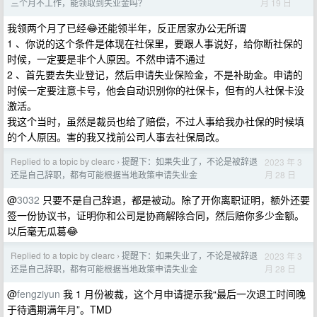
月 19 日
三个月不工作，能领取到失业金吗？
我领两个月了已经😂还能领半年，反正居家办公无所谓
1 、你说的这个条件是体现在社保里，要跟人事说好，给你断社保的
时候，一定要是非个人原因。不然申请不通过
2 、首先要去失业登记，然后申请失业保险金，不是补助金。申请的
时候一定要注意卡号，他会自动识别你的社保卡，但有的人社保卡没
激活。
我这个当时，虽然是裁员也给了赔偿，不过人事给我办社保的时候填
的个人原因。害的我又找前公司人事去社保局改。
Replied to a topic by clearc
提醒下：如果失业了，不论是被辞退
2023 年 3
›
月 28 日
还是自己辞职，都有可能根据当地政策申请失业金
@
3032
只要不是自己辞退，都是被动。除了开你离职证明，额外还要
签一份协议书，证明你和公司是协商解除合同，然后赔你多少金额。
以后毫无瓜葛😂
Replied to a topic by clearc
提醒下：如果失业了，不论是被辞退
2023 年 3
›
月 28 日
还是自己辞职，都有可能根据当地政策申请失业金
@
fengziyun
我 1 月份被裁，这个月申请提示我“最后一次退工时间晚
于待遇期满年月”。TMD