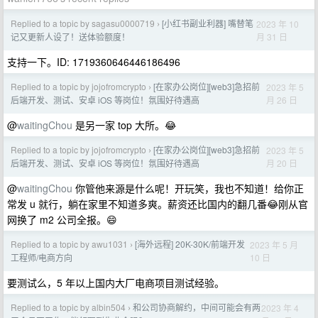
Replied to a topic by sagasu0000719
[小红书副业利器] 嘴替笔
2023 年 10
›
月 31 日
记又更新人设了！送体验额度！
支持一下。ID: 1719360646446186496
Replied to a topic by jojofromcrypto
[在家办公岗位][web3]急招前
2023 年 5
›
月 26 日
后端开发、测试、安卓 iOS 等岗位！氛围好待遇高
@
waitingChou
是另一家 top 大所。😂
Replied to a topic by jojofromcrypto
[在家办公岗位][web3]急招前
2023 年 5
›
月 20 日
后端开发、测试、安卓 iOS 等岗位！氛围好待遇高
@
waitingChou
你管他来源是什么呢！开玩笑，我也不知道！给你正
常发 u 就行，躺在家里不知道多爽。薪资还比国内的翻几番😂刚从官
网换了 m2 公司全报。😄
Replied to a topic by awu1031
[海外远程] 20K-30K/前端开发
2023 年 5 月
›
10 日
工程师/电商方向
要测试么，5 年以上国内大厂电商项目测试经验。
Replied to a topic by albin504
和公司协商解约，中间可能会有两
2023 年 4
›