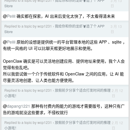
Replied to a topic by wcp1231
我给你和你的龙虾🦞造了个 APP
3 月 13
›
日
Store
@
Peiiii
确实都在探索，AI 出来后变化太快了，不太看得清未来
Replied to a topic by wcp1231
我给你和你的龙虾🦞造了个 APP
3 月 13
›
日
Store
@
Peiiii
原始的设想是提供统一的平台管理本地的这些 APP 、sqlite ，
有统一风格的 UI 可以比聊天框更好地展示和使用。
OpenClaw 确实是可以灵活地创建应用、提供地址来使用，我个人会
觉得有些乱吧。
所以我尝试做一个介于传统软件和 OpenClaw 之间的应用，让 AI 能
尽量灵活地创建、让人类也能方便使用。
Replied to a topic by wcp1231
放假前夕分享个适合打发时间的推理
2 月 12
›
日
小游戏！
@
dapang1221
那种有付费内购能力的游戏才需要版号，这种只有广
告的游戏就没这些要求，不侵权就行
Replied to a topic by wcp1231
放假前夕分享个适合打发时间的推理
2 月 12
›
日
小游戏！