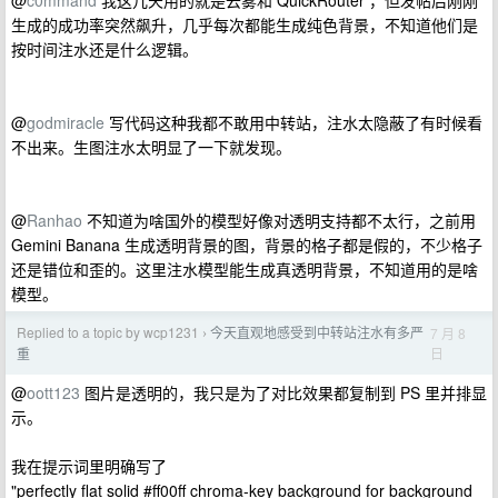
@
c0mmand
我这几天用的就是云雾和 QuickRouter ，但发帖后刚刚
生成的成功率突然飙升，几乎每次都能生成纯色背景，不知道他们是
按时间注水还是什么逻辑。
@
godmiracle
写代码这种我都不敢用中转站，注水太隐蔽了有时候看
不出来。生图注水太明显了一下就发现。
@
Ranhao
不知道为啥国外的模型好像对透明支持都不太行，之前用
Gemini Banana 生成透明背景的图，背景的格子都是假的，不少格子
还是错位和歪的。这里注水模型能生成真透明背景，不知道用的是啥
模型。
Replied to a topic by wcp1231
今天直观地感受到中转站注水有多严
7 月 8
›
日
重
@
oott123
图片是透明的，我只是为了对比效果都复制到 PS 里并排显
示。
我在提示词里明确写了
"perfectly flat solid #ff00ff chroma-key background for background