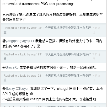
removal and transparent PNG post-processing"
只有遵循了提示词生成了纯色背景的图质量是好的，直接生成透明背
景的质量就不行
Replied to a topic by wcp1231
今天直观地感受到中转站注水有多严
7 月 8
›
日
重
@
yangqiangyqyq111
我也想自己搭，但没有海外能支付的卡，国内
发行的 visa 都用不了，愁
Replied to a topic by wcp1231
今天直观地感受到中转站注水有多严
7 月 8
›
日
重
@
BruceXu
主要是和我别的素材风格不统一，放到一起就很别扭
Replied to a topic by wcp1231
今天直观地感受到中转站注水有多严
7 月 8
›
日
重
@
Sezxy
@
licoycn
我刚刚试了一下，chatgpt 网页上生成的有，本地
API 生成的都没有 😂
不过质量和风格和 chatgpt 网页上生成的相差不大，也能接受吧