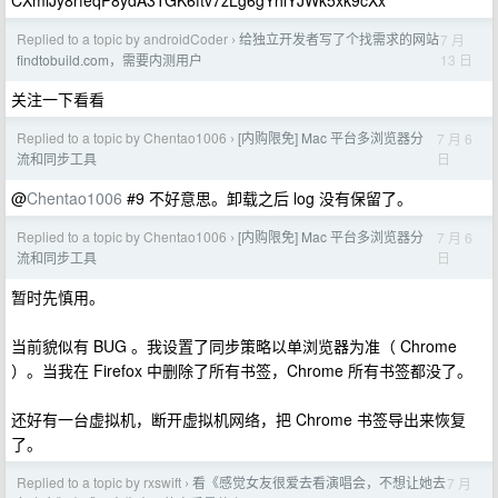
CXmiJy8rfeqP8ydA3TGK6ftv7zLg6gYhiYJWk5xk9cXx
Replied to a topic by androidCoder
给独立开发者写了个找需求的网站
7 月
›
13 日
findtobuild.com，需要内测用户
关注一下看看
Replied to a topic by Chentao1006
[内购限免] Mac 平台多浏览器分
7 月 6
›
日
流和同步工具
@
Chentao1006
#9 不好意思。卸载之后 log 没有保留了。
Replied to a topic by Chentao1006
[内购限免] Mac 平台多浏览器分
7 月 6
›
日
流和同步工具
暂时先慎用。
当前貌似有 BUG 。我设置了同步策略以单浏览器为准（ Chrome
）。当我在 Firefox 中删除了所有书签，Chrome 所有书签都没了。
还好有一台虚拟机，断开虚拟机网络，把 Chrome 书签导出来恢复
了。
Replied to a topic by rxswift
看《感觉女友很爱去看演唱会，不想让她去
7 月
›