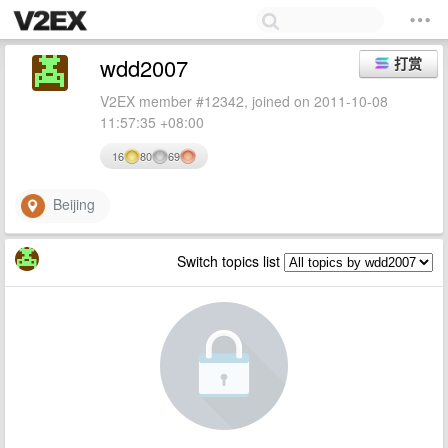
wdd2007
打赏
V2EX member #12342, joined on 2011-10-08
11:57:35 +08:00
16
80
69
Beijing
Switch topics list