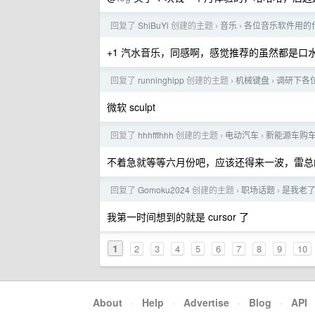
回复了
ShiBuYi
创建的主题
音乐
各位音乐软件用的
›
›
+1 汽水音乐，同感啊，感觉推荐的虽然都是口
回复了
runninghipp
创建的主题
机械键盘
调研下各
›
›
微软 sculpt
回复了
hhhfffhhh
创建的主题
电动汽车
新能源车购
›
›
不着急就等等六月份吧，应该还得来一波，雷总
回复了
Gomoku2024
创建的主题
职场话题
是我老
›
›
我第一时间想到的就是 cursor 了
1
2
3
4
5
6
7
8
9
10
About
·
Help
·
Advertise
·
Blog
·
API