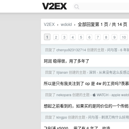
V2EX
wdold
全部回复第 1 页 / 共 14 页
›
›
1
2
3
4
5
6
7
8
9
10
回复了
chenyu923132714
创建的主题
问与答
6 
›
›
珂润 稳得很，用了多年了
回复了
lijianan
创建的主题
深圳
从来没有这么反感
›
›
所以是只有我关注到了 op 是 4w 的工资吗?羡
回复了
nekopara
创建的主题
 WATCH
apple wa
›
›
想起之前看到的，如果买的是同价位的一个传统机
回复了
kingpo
创建的主题
问与答
剃须刀有什么好用的
›
›
飞利浦 s5000 ，用了有 6 年了，抗造