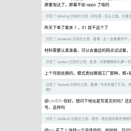
屏要淘汰了，屏幕不如 oppo 了啥的
回复了
bboring
创建的主题
问与答
无心上班，大家
›
›
昨天下单了美末 1 ，51 就干这个了
回复了
shawnsh
创建的主题
香港
五一去香港开户，
›
›
材料需要认真准备，可以去偏远的网点试试看，
回复了
zuotun
创建的主题
生活
大家眼镜多久换一次
›
›
上个月刚去换的，模式类似眼镜工厂那种，框+镜片
回复了
Yoloow
创建的主题
香港
今天办理了汇丰，
›
›
啊？
@
LeviEth
你好，想问下地址是写英文的吗？还是用拼音代
号，这样吗
回复了
ShiBuYi
创建的主题
音乐
各位音乐软件用的
›
›
@
tog
买了 1 块钱一个月体验的，哈哈哈，后