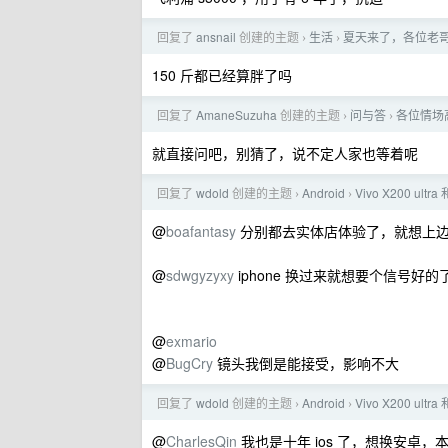
回复了
ansnail
创建的主题
生活
夏天来了，各位老
›
›
150 斤都已经算胖了吗
回复了
AmaneSuzuha
创建的主题
问与答
各位情场
›
›
就直接问吧，别猜了，说不定人家也等着呢
回复了
wdold
创建的主题
Android
Vivo X200 ultra
›
›
@
boafantasy
分别都去实体店体验了，就想上边
@
sdwgyzyxy
iphone 换过来就想要个信号好的
@
exmario
@
BugCry
镜头我倒是能接受，影响不大
回复了
wdold
创建的主题
Android
Vivo X200 ultra
›
›
@
CharlesQin
我也是十年 ios 了，想换安卓