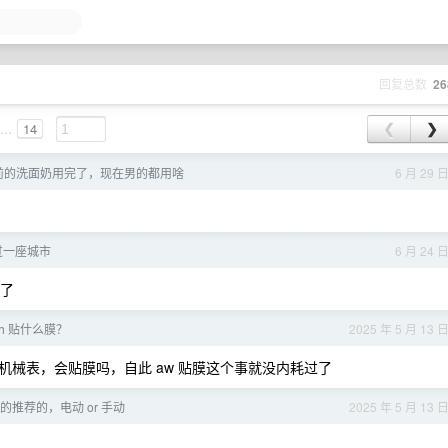
回复总数
26
...
14
❮
❯
年前的洗面奶用完了，现在男的都用啥
6 月 29 
过一座城市
6 月 24 
慕了
tch 贴什么膜？
2025 年 5 月 13 
械表，会贴膜吗，自此 aw 贴膜这个事就没内耗过了
推荐的，电动 or 手动
2025 年 5 月 13 