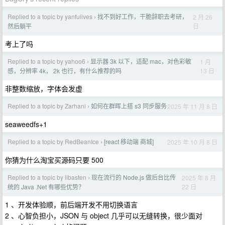
Replied to a topic by yanfulives
找不到好工作，干脆辞职去考研，
2 月 26
›
日
然后躺平
考上了吗
Replied to a topic by yahoo6
显示器 3k 以下，适配 mac，对色彩敏
1 月
›
13 日
感，分辨率 4k， 2k 也行，有什么推荐的吗
非整数缩放，字体会发虚
Replied to a topic by Zarhani
如何在群晖上搭 s3 同步服务
2025 年 11 月 8 日
›
seaweedfs+1
Replied to a topic by RedBeanIce
[react 移动端 商城]
2025 年 10 月 8 日
›
你猜为什么淘宝买源码只要 500
Replied to a topic by libasten
现在流行的 Node.js 做后台比传
2025 年 8 月
›
22 日
统的 Java .Net 有哪些优势？
1 、开发体验顺，前后端开发不用切换语言
2 、心智负担小，JSON 与 object 几乎可以无缝转换，很少面对