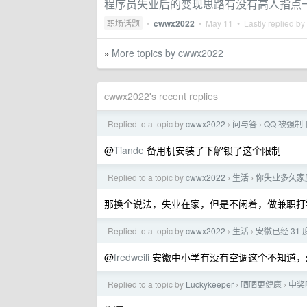
程序员失业后的变现思路有没有高人指点
职场话题
•
cwwx2022
•
May 11
• Lastly replied by
More topics by cwwx2022
»
cwwx2022's recent replies
Replied to a topic by
cwwx2022
问与答
QQ 被强制
›
›
@
Tiande
备用机安装了下解锁了这个限制
Replied to a topic by
cwwx2022
生活
你失业多久家
›
›
那换个说法，失业在家，但是不闲着，做兼职打
Replied to a topic by
cwwx2022
生活
安徽已经 31
›
›
@
fredweili
安徽中小学有没有空调这个不知道，
Replied to a topic by
Luckykeeper
晒晒更健康
中奖
›
›