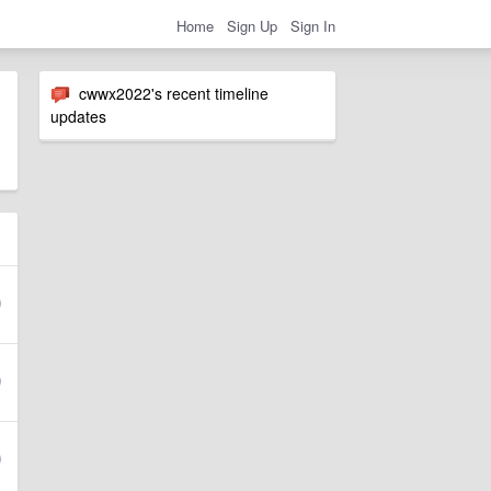
Home
Sign Up
Sign In
cwwx2022's recent timeline
updates