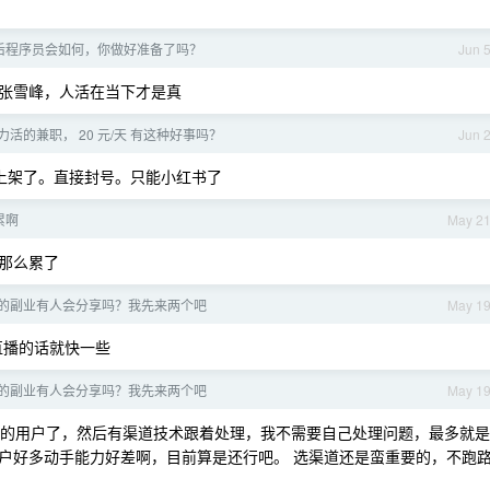
年后程序员会如何，你做好准备了吗？
Jun 
张雪峰，人活在当下才是真
活的兼职， 20 元/天 有这种好事吗？
Jun 
上架了。直接封号。只能小红书了
累啊
May 2
那么累了
的副业有人会分享吗？我先来两个吧
May 1
直播的话就快一些
的副业有人会分享吗？我先来两个吧
May 1
 多的用户了，然后有渠道技术跟着处理，我不需要自己处理问题，最多就是
户好多动手能力好差啊，目前算是还行吧。 选渠道还是蛮重要的，不跑