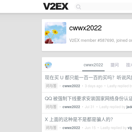
cwwx2022
V2EX member #587690, joined on
cwwx2022
提问
技
现在买 U 都只能一百一百的买吗？听说
问与答
•
cwwx2022
•
3 days ago
• Lastly replied 
QQ 被强制下线要求安装国家网络身份认证 
问与答
•
cwwx2022
•
Jul 31
• Lastly replied by
jad
X 上面的这种是不是都是骗人的？
问与答
•
cwwx2022
•
Jun 15
• Lastly replied by
vi