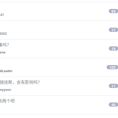
69
347
17
2022
好事吗？
16
eena
105
MLawliet
直接挂断，会有影响吗？
11
nnyyeen
来两个吧
40