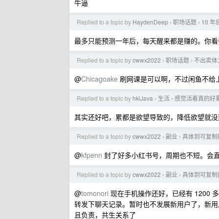
牛逼
Replied to a topic by
HaydenDeep
职场话题
10 
›
›
最多只能预测一年后，每天醒来都是赚的。你看
Replied to a topic by
cwwx2022
职场话题
不出卖体力
›
›
@
Chicagoake
刷网课是可以啊，不过闲鱼不给
Replied to a topic by
hkiJava
生活
感觉活着真的好
›
›
其实还好吧，累都是欲望导致的，降低欲望就没
Replied to a topic by
cwwx2022
副业
具体到可复制
›
›
@
kfpenn
封了好多小红书号，周期也不短。会
Replied to a topic by
cwwx2022
副业
具体到可复制
›
›
@
tomonori
现在手机操作还好，已经有 1200
转发下聊天记录。暂时也不发展新用户了，新用
且负责，共生关系了