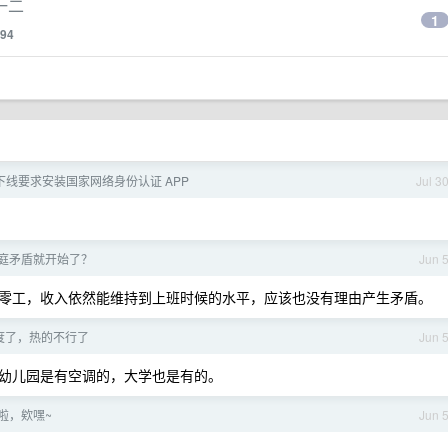
一二
1
94
下线要求安装国家网络身份认证 APP
Jul 3
庭矛盾就开始了？
Jun 
零工，收入依然能维持到上班时候的水平，应该也没有理由产生矛盾。
 度了，热的不行了
Jun 
幼儿园是有空调的，大学也是有的。
啦，欸嘿~
Jun 