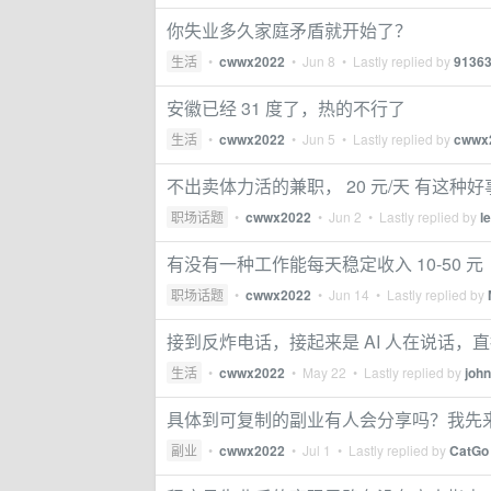
你失业多久家庭矛盾就开始了？
生活
•
cwwx2022
•
Jun 8
• Lastly replied by
9136
安徽已经 31 度了，热的不行了
生活
•
cwwx2022
•
Jun 5
• Lastly replied by
cwwx
不出卖体力活的兼职， 20 元/天 有这种
职场话题
•
cwwx2022
•
Jun 2
• Lastly replied by
l
有没有一种工作能每天稳定收入 10-50 元
职场话题
•
cwwx2022
•
Jun 14
• Lastly replied by
接到反炸电话，接起来是 AI 人在说话，
生活
•
cwwx2022
•
May 22
• Lastly replied by
joh
具体到可复制的副业有人会分享吗？我先
副业
•
cwwx2022
•
Jul 1
• Lastly replied by
CatGo