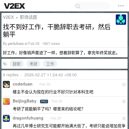
V2EX
职场话题
›
找不到好工作，干脆辞职去考研，然后
躺平
By
yanfulives
at Feb 26 · 1867 views
好工作，好像销声匿迹了一样，想着辞职算了，拿完年终奖就走。
辞职
考研
工作
9 replies
•
2026-02-27 11:24:42 +08:00
coderluan
Feb 26
1
楼主不会认为现在的行业不好只针对本科生吧
BeijingBaby
Feb 26
PRO
2
考研了就能躺平了吗？哪里来的结论呢？
dragonfuhuang
Feb 26
3
再过几年博士研究生可能都开始满大街了，考研只能说增加竞争