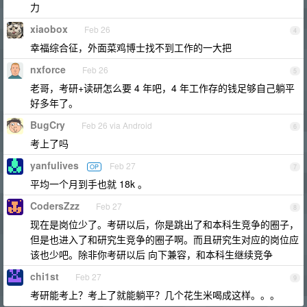
力
xiaobox
Feb 26
4
幸福综合征，外面菜鸡博士找不到工作的一大把
nxforce
Feb 26
5
老哥，考研+读研怎么要 4 年吧，4 年工作存的钱足够自己躺平
好多年了。
BugCry
Feb 26 via Android
6
考上了吗
yanfulives
Feb 27
OP
7
平均一个月到手也就 18k 。
CodersZzz
Feb 27
8
现在是岗位少了。考研以后，你是跳出了和本科生竞争的圈子，
但是也进入了和研究生竞争的圈子啊。而且研究生对应的岗位应
该也少吧。除非你考研以后 向下兼容，和本科生继续竞争
chi1st
Feb 27
9
考研能考上？考上了就能躺平？几个花生米喝成这样。。。