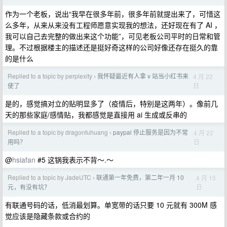
作为一个老板，说出“我早在很多年前，很多年前就提出来了，可惜这
么多年，从来从来没有工程师愿意实现我的想法，还好现在有了 AI ，
我可以自己去完整的做出来这个功能”，可见老板公司平时的日常和管
理。不过根据楼主的描述还是挺好奇这样的公司好像还存在挺久的靠
的是什么
Replied to a topic by perplexity
我怀疑最近有人拿 v 站当小红书来
4 月 22
›
日
使了
是的，感觉搞对立的贴明显多了（疫情后，特别是这两年）。像前几
天的那些家庭/感情贴，我都感觉是直接用 ai 生成或反串的
Replied to a topic by dragonfuhuang
paypal 停止服务是因为不常
4 月 22
›
日
用吗？
@
hsiafan
#5 这锅我表示不背～.～
Replied to a topic by JadeUTC
联通第一年免费，第二年一月 10
4 月 15
›
日
元，有没有坑？
有联通号码的话，低消最划算。单宽带的话只要 10 元就有 300M 感
觉应该是隐藏条款或合约的