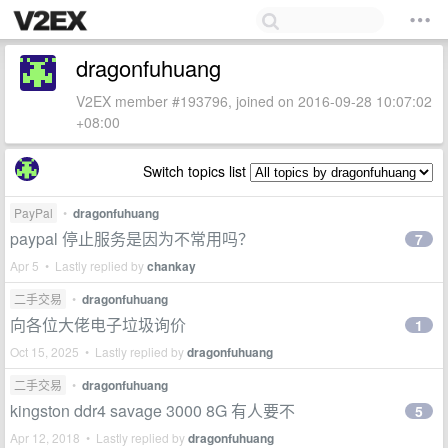
dragonfuhuang
V2EX member #193796, joined on 2016-09-28 10:07:02
+08:00
Switch topics list
PayPal
•
dragonfuhuang
paypal 停止服务是因为不常用吗？
7
Apr 5 • Lastly replied by
chankay
二手交易
•
dragonfuhuang
向各位大佬电子垃圾询价
1
Oct 15, 2025 • Lastly replied by
dragonfuhuang
二手交易
•
dragonfuhuang
kingston ddr4 savage 3000 8G 有人要不
5
Apr 12, 2018 • Lastly replied by
dragonfuhuang