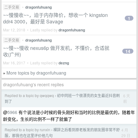
二手交易
•
dragonfuhuang
~~慢慢收~~，迫于内存降价，想收一个 kingston
1
ddr4 3000，最好是 Savage
Mar 12, 2018 • Lastly replied by
dragonfuhuang
二手交易
•
dragonfuhuang
~~慢~~慢收 nexus6p 做开发机，不懂价，合适就
14
收(广州)
Mar 16, 2017 • Lastly replied by
dezng
More topics by dragonfuhuang
»
dragonfuhuang's recent replies
Replied to a topic by qwqqwq
初中同班一个很漂亮的女生最近抖音刷
6 天
›
前
到了
@
5966
有个说法是小时候的骨头刚好和当时的比例是最优的，随着年
龄变化，生长的比例不一样了就偏了
Replied to a topic by runxin
裸辞之后看到原老板发的朋友圈非常不舒
4 月
›
29 日
服，那我也在这里评价他几句