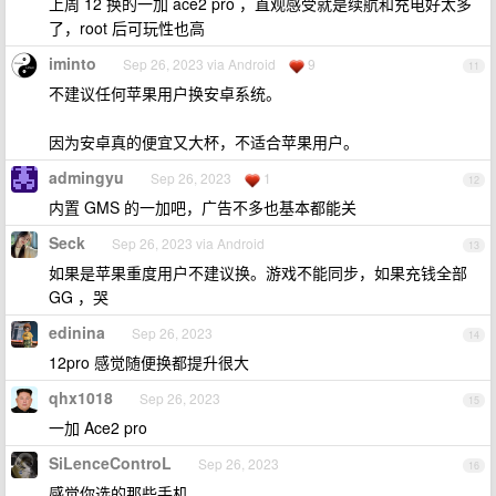
上周 12 换的一加 ace2 pro ，直观感受就是续航和充电好太多
了，root 后可玩性也高
iminto
Sep 26, 2023 via Android
9
11
不建议任何苹果用户换安卓系统。
因为安卓真的便宜又大杯，不适合苹果用户。
admingyu
Sep 26, 2023
1
12
内置 GMS 的一加吧，广告不多也基本都能关
Seck
Sep 26, 2023 via Android
13
如果是苹果重度用户不建议换。游戏不能同步，如果充钱全部
GG ，哭
edinina
Sep 26, 2023
14
12pro 感觉随便换都提升很大
qhx1018
Sep 26, 2023
15
一加 Ace2 pro
SiLenceControL
Sep 26, 2023
16
感觉你选的那些手机。。