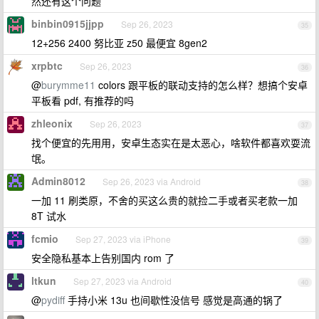
然还有这个问题
binbin0915jjpp
Sep 26, 2023
35
12+256 2400 努比亚 z50 最便宜 8gen2
xrpbtc
Sep 26, 2023
36
@
burymme11
colors 跟平板的联动支持的怎么样？想搞个安卓
平板看 pdf, 有推荐的吗
zhleonix
Sep 26, 2023
37
找个便宜的先用用，安卓生态实在是太恶心，啥软件都喜欢耍流
氓。
Admin8012
Sep 26, 2023 via Android
38
一加 11 刷类原，不舍的买这么贵的就捡二手或者买老款一加
8T 试水
fcmio
Sep 27, 2023 via iPhone
39
安全隐私基本上告别国内 rom 了
ltkun
Sep 27, 2023 via Android
40
@
pydiff
手持小米 13u 也间歇性没信号 感觉是高通的锅了