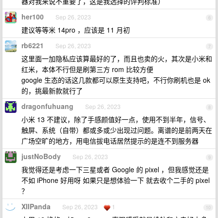
器对我来说不重要了，这是我选择的评判标准）
her100
Sep 26, 2023
6
建议等等米 14pro ，应该是 11 月初
rb6221
Sep 26, 2023
7
这里面一加隐私应该算最好的了，而且也卖的火，其次是小米和
红米，本体不行但是刷第三方 rom 比较方便
google 生态的话这几款都可以原生支持吧，不行你刷机也是 ok
的，挑最新款就行了
dragonfuhuang
Sep 26, 2023
8
小米 13 不建议，除了手感颜值好一点，使用不到半年，信号、
触屏、系统（自带）都或多或少出现过问题。离谱的是前两天在
广场空旷的地方，用电信拔电话居然提示的是连不到服务器
justNoBody
Sep 26, 2023
9
我觉得还是考虑一下三星或者 Google 的 pixel ，但我感觉还是
不如 iPhone 好用呀 如果只是想体验一下 就去收个二手的 pixel
？
XIIPanda
Sep 26, 2023
1
10