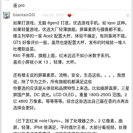
遥 pro
biantaoGG
Sep 26, 2023
2
5
如果打游戏，无脑 8gen2 打底，优选游戏手机。如 iqoo 这种。
如果轻量游戏，优选大厂轻薄旗舰。屏幕素质与摄像都不差。
楼主列举的一家 Ace2 配置大杯，体验不确定，有同事用不错。
GT5 好像评价一般，虽然也是配置大杯，发布的时候就一堆人
吐槽割韭菜。
K60 不推荐，旗舰上面，红米远远不如小米数字系列。
喜欢小屏就小米 13 ，轻薄，大杯。
还有楼主说的屏幕素质，流畅，安全，生态这些。。。。我想
说，除了华为之外，所有旗舰机都满足这些
你要选的应该是从体验和品牌特性上来选。比如曲屏直屏，三星
屏国产屏。DC 调光。LCD OLED 。重量 180G-250G 范围。2
亿 4800 万像素。等等等等。综合这些选出自己最在意的点再去
选择会更好。
（已下定红米 note13pro+，除了处理器之外，2 亿像素，曲
屏，轻薄，IP68 很满足，平时偶尔王者，大部分看视频，处理