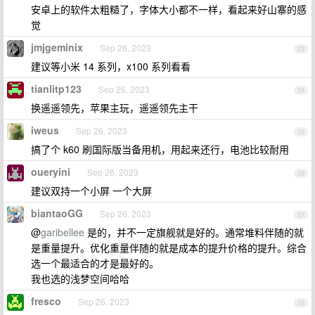
安卓上的软件太粗糙了，字体大小都不一样，看起来好山寨的感
觉
jmjgeminix
Sep 26, 2023
23
建议等小米 14 系列，x100 系列看看
tianlitp123
Sep 26, 2023
24
换遥遥领先，苹果主玩，遥遥领先主干
iweus
Sep 26, 2023
25
搞了个 k60 刷国际版当备用机，用起来还行，电池比较耐用
oueryini
Sep 26, 2023
26
建议双持一个小屏 一个大屏
biantaoGG
Sep 26, 2023
27
@
garibellee
是的，并不一定旗舰就是好的。通常堆料伴随的就
是重量提升。优化重量伴随的就是成本的提升价格的提升。综合
选一个最适合的才是最好的。
我也选的浅梦空间哈哈
fresco
Sep 26, 2023
28