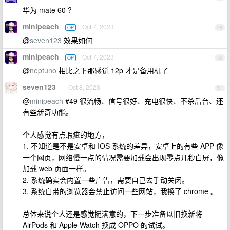
华为 mate 60 ?
minipeach
Oct 7, 2023
OP
49
@
seven123
效果如何
minipeach
Oct 7, 2023
OP
50
@
neptuno
相比之下那感觉 12p 才是备用机了
seven123
Oct 8, 2023
51
@
minipeach
#49 很流畅、信号很好、充电很快、不杀后台、还
有些新奇功能。
个人感觉有点瑕疵的地方，
1. 不知道是不是安卓和 IOS 系统的差异，安卓上的有些 APP 像
一个网页，网络慢一点的情况需要加载会出现零点几秒白屏，像
加载 web 页面一样。
2. 系统确实会内置一些广告，需要自己去手动关闭。
3. 系统自带的浏览器会禁止访问一些网站，我换了 chrome 。
总体来说个人还是感觉挺满意的，下一步准备以旧换新将
AirPods 和 Apple Watch 换成 OPPO 的试试。