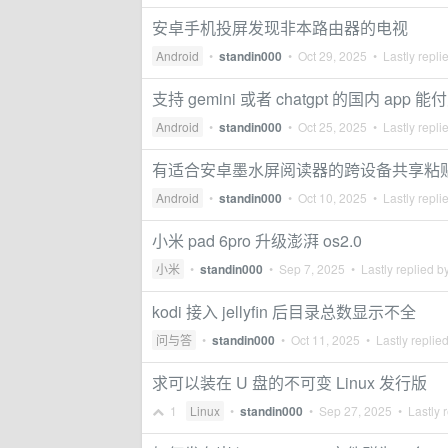
安卓手机投屏发现非本路由器的电视
Android
•
standin000
•
Oct 29, 2025
• Lastly repli
支持 gemini 或者 chatgpt 的国内 app 
Android
•
standin000
•
Oct 25, 2025
• Lastly repli
有适合安卓墨水屏阅读器的跨设备共享粘贴板
Android
•
standin000
•
Oct 10, 2025
• Lastly repli
小米 pad 6pro 升级澎湃 os2.0
小米
•
standin000
•
Sep 7, 2025
• Lastly replied b
kodi 接入 jellyfin 后目录总数显示不全
问与答
•
standin000
•
Oct 11, 2025
• Lastly replie
求可以装在 U 盘的不可变 Linux 发行版
1
Linux
•
standin000
•
Sep 27, 2025
• Lastly 