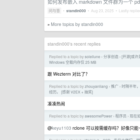
如何发布嵌入 markdown 文件群为一个 pd
问与答
•
standin000
•
Aug 23, 2025
• Lastly repli
More topics by standin000
»
standin000's recent replies
Replied to a topic by
soleilune
分享创造
[开源]或许
›
›
Windows 空载内存仅 25 MB
跟 Wezterm 对比了？
Replied to a topic by
zhouyanliang
推广
时隔半年，
›
›
经历。 [感谢 V2EX + 抽奖]
凑凑热闹
Replied to a topic by
awesomePower
程序员
现在
›
›
@
keyu1103
rclone 可以按需缓存吗？好像只