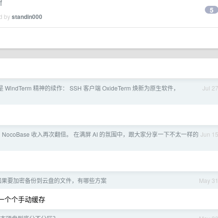
f
5
ed by
standin000
是 WindTerm 精神的续作： SSH 客户端 OxideTerm 焕新为原生软件，
Jul 2
 NocoBase 收入再次翻倍。 在满屏 AI 的氛围中，跟大家分享一下不太一样的
Jun 1
如果要加密备份到云盘的文件，有哪些方案
May 3
能一个个手动缓存