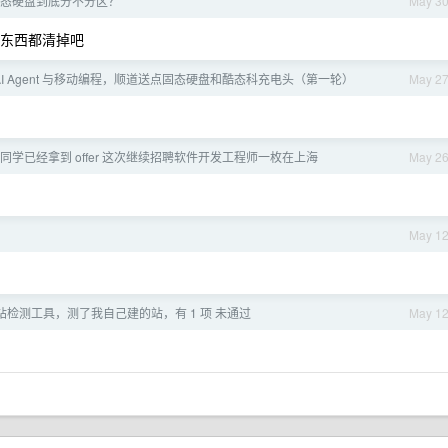
态硬盘到底分不分区？
May 3
录的东西都清掉吧
聊 AI Agent 与移动编程，顺道送点固态硬盘和酷态科充电头（第一轮）
May 2
同学已经拿到 offer 这次继续招聘软件开发工程师一枚在上海
May 2
May 1
站检测工具，测了我自己建的站，有 1 项 未通过
May 1