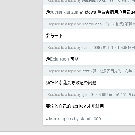
Replied to a topic by
WebHub
SSD
各位大佬们，固
›
›
@
xuejianxianzun
windows 重置会把用户目
Replied to a topic by
CherryGods
推广
[抽奖] 聊
›
›
参与一下
Replied to a topic by
standin000
酷工作
上次职位的
›
›
@
Eplankton
可以
Replied to a topic by
izzzz
梦
被多梦困扰的十几年
›
›
肠神经紊乱会导致这些问题
Replied to a topic by
cjtree04
分享创造
做了个中转
›
›
要输入自己的 api key 才能使用
More replies by standin000
»