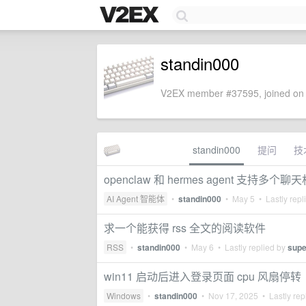
standin000
V2EX member #37595, joined on 
standin000
提问
技
openclaw 和 hermes agent 支持多个
AI Agent 智能体
•
standin000
•
May 5
• Lastly repl
求一个能获得 rss 全文的阅读软件
RSS
•
standin000
•
May 6
• Lastly replied by
sup
win11 启动后进入登录页面 cpu 风扇停转
Windows
•
standin000
•
Nov 17, 2025
• Lastly rep