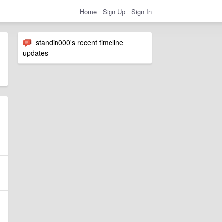
Home
Sign Up
Sign In
standin000's recent timeline
updates