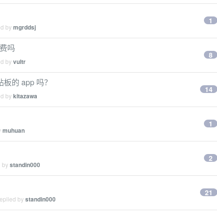
1
ed by
mgrddsj
能付费吗
8
ed by
vultr
的 app 吗？
14
ed by
kitazawa
1
y
muhuan
2
d by
standin000
21
replied by
standin000