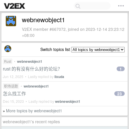
webnewobject1
V2EX member #667072, joined on 2023-12-14 23:23:12
+08:00
Switch topics list
Rust
•
webnewobject1
rust 的有没有什么好的论坛？
1
Jun 12, 2025 • Lastly replied by
lixuda
职场话题
•
webnewobject1
怎么找工作
23
Dec 15, 2023 • Lastly replied by
webnewobject1
More topics by webnewobject1
»
webnewobject1's recent replies