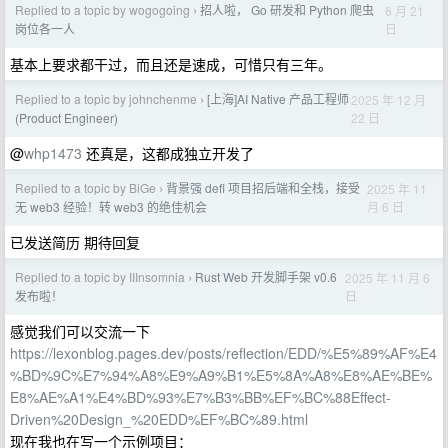
Replied to a topic by wogogoing
招人啦， Go 研发和 Python 爬虫
6 月 21
›
日
岗位各一人
基本上要求都干过，而且还是速成，可惜只有三年。
Replied to a topic by johnchenme
[上海]AI Native 产品工程师
2025 年 12 月
›
22 日
(Product Engineer)
@
whp1473
还真是，这都成独立开发了
Replied to a topic by BiGe
背景强 defi 项目招后端和全栈，接受
2025 年 11
›
月 6 日
无 web3 经验！转 web3 的绝佳机会
已发送简历 期待回复
Replied to a topic by IIInsomnia
Rust Web 开发脚手架 v0.6
2025 年 11 月 6
›
日
发布啦！
感觉我们可以交流一下
https://lexonblog.pages.dev/posts/reflection/EDD/%E5%89%AF%E4
%BD%9C%E7%94%A8%E9%A9%B1%E5%8A%A8%E8%AE%BE%
E8%AE%A1%E4%BD%93%E7%B3%BB%EF%BC%88Effect-
Driven%20Design_%20EDD%EF%BC%89.html
现在我也在写一个示例项目：