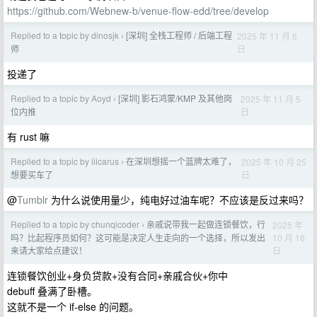
https://github.com/Webnew-b/venue-flow-edd/tree/develop
Replied to a topic by dinosjk
[深圳] 全栈工程师 / 后端工程
2025 年 11 月 6
›
日
师
投递了
Replied to a topic by Aoyd
[深圳] 影石鸿蒙/KMP 及其他岗
2025 年 11 月 5
›
日
位内推
有 rust 嘛
Replied to a topic by iiicarus
在深圳想摇一个蓝牌太难了，
2025 年 10 月 25
›
日
想要买车了
@
Tumblr
为什么说使用量少，纯电好过油车呢？不应该是反过来吗？
Replied to a topic by chunqicoder
亲戚说带我一起做连锁餐饮，行
2025 年
›
10 月 16
吗？比起程序员如何？这可能是决定人生走向的一个选择，所以发出
日
来请大家给点建议！
连锁餐饮创业+身负贷款+没有合同+亲戚合伙+你中
debuff 叠满了卧槽。
这就不是一个 if-else 的问题。