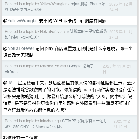
Replied to a topic by YellowWrangler
trojan 爬墙 iPhone 始
2025 年 12 月
›
24 日
终比安卓快的不明现象
@
YellowWrangler
安卓的 WiFi 网卡的 tcp 调度有问题
Replied to a topic by NokiaForever
大陆版本的三星安卓系统
2025 年 11 月
›
27 日
如何使用 FCM 推送？
@
NokiaForever
请问 play 商店设置为无限制是什么意思呢，哪一个
设置改为无限制
Replied to a topic by MacsedProtoss
Google 逆向了
2025 年 11 月 21
›
日
AirDrop
@
tf2
一层层楼看下来，到后面楼里其他人说的各种证据都显示，至少
是没法排除谷歌逆向了的可能。你所谓的 mac 有两种实现也没有任何
证据只是你的猜测。那你最开始那么斩钉截铁的 “天啊，简中经典假
消息” 是不是显得你更像你口里的那种在外网看到一些消息不经过自
己查证就发帖散布假消息的人呢？
Replied to a topic by tatacheung
SETAPP 家庭版有人一起订
2025 年 2
›
月 12 日
吗？ 250 CNY = 2 Macs 两台设备。
我这还有一个位置