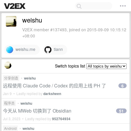
weishu
V2EX member #137493, joined on 2015-09-09 10:15:12
+08:00
weishu.me
tiann
Switch topics list
分享创造
•
weishu
远程使用 Claude Code / Codex 的应用上线 PH 了
6
Jan 9 • Lastly replied by
darksheen
程序员
•
weishu
今天从 MWeb 切换到了 Obsidian
51
Jul 3, 2023 • Lastly replied by
952764934
Android
•
weishu