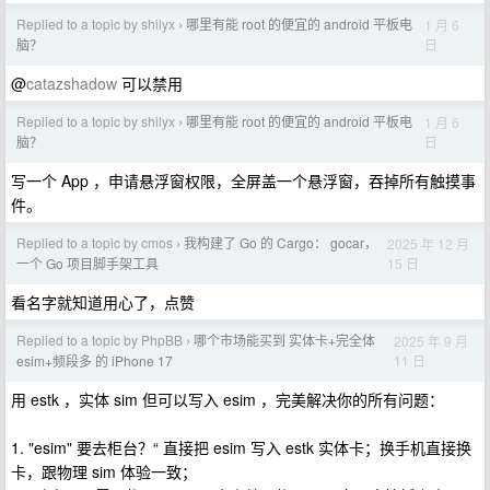
Replied to a topic by shilyx
哪里有能 root 的便宜的 android 平板电
1 月 6
›
日
脑？
@
catazshadow
可以禁用
Replied to a topic by shilyx
哪里有能 root 的便宜的 android 平板电
1 月 6
›
日
脑？
写一个 App ，申请悬浮窗权限，全屏盖一个悬浮窗，吞掉所有触摸事
件。
Replied to a topic by cmos
我构建了 Go 的 Cargo： gocar，
2025 年 12 月
›
15 日
一个 Go 项目脚手架工具
看名字就知道用心了，点赞
Replied to a topic by PhpBB
哪个市场能买到 实体卡+完全体
2025 年 9 月
›
11 日
esim+频段多 的 iPhone 17
用 estk ，实体 sim 但可以写入 esim ，完美解决你的所有问题：
1. "esim" 要去柜台？“ 直接把 esim 写入 estk 实体卡；换手机直接换
卡，跟物理 sim 体验一致；