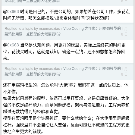
8 日
菜鸡比用弱一点模型的大佬更强吗？
@
0x663
时间是自己的，不是公司的。如果想着在公司工作，多花点
时间无所谓，那怎么能摆脱“出卖身体和时间”这种状况呢？
Replied to a topic by maomaoxiao
Vibe Coding 之怪像：用更强模型的
1 月
›
8 日
菜鸡比用弱一点模型的大佬更强吗？
@
0x663
当然是认知问题，用更好的模型，实际上最终花的时间更
少，花钱买时间，这就是认知。省这一点钱，还不如想想怎么挣回
来。
Replied to a topic by maomaoxiao
Vibe Coding 之怪像：用更强模型的
1 月
›
8 日
菜鸡比用弱一点模型的大佬更强吗？
还在用弱鸡模型的，怎么能叫“大佬”呢？起码在这一点的认知上，他
不如你。
如果大佬用最强的模型，依然可以吊打菜鸡，这是毋庸置疑的。大佬
强的不仅是编码能力，而是问题建模，架构与演进能力，工程素养和
踩过无数坑得到的经验和直觉。
模型在菜鸡眼里是个许愿神灯，要什么就给什么；在大佬眼里是超级
杠杆。强模型并不会自动让人变强，反而可能让不成熟的工程方式更
快地产生更大的错误。