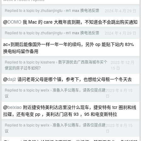
Replied to a topic by zhutianjingtu
m1 max 换电池反馈
2024 年 4 月 29 日
›
@
DOMO
我 Mac 的 care 大概年底到期，不知道会不会跳出购买通知
Replied to a topic by zhutianjingtu
m1 max 换电池反馈
2024 年 4 月 29 日
›
ac+到期后能像国外一样一年一年的续吗，另外 op 能贴下站内 83%
换电帖吗留作备用
Replied to a topic by kisshere
数字游民去广西靠海城市买个
2023 年 12 月
›
15 日
便宜的房子过冬如何？
@
daj2
请问老哥父母是哪个镇，参考下，也想给父母租一个冬天去
Replied to a topic by wellx
准备入手公路车，请各位提点建
2023 年 8 月 15
›
日
议
@
beixiao
附近捷安特美利达店里没什么现车，捷安特有 tcr 圈刹和线
拉碟，还有电变 pp ，美利达门店有 93 ，95 和电变斯特拉
Replied to a topic by wellx
准备入手公路车，请各位提点建
2023 年 8 月 15
›
日
议