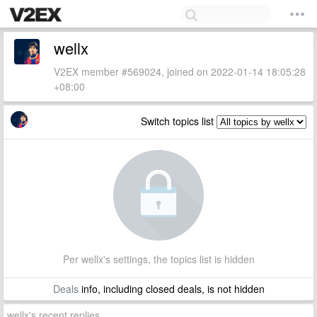
wellx
V2EX member #569024, joined on 2022-01-14 18:05:28
+08:00
Switch topics list
Per wellx's settings, the topics list is hidden
Deals
info, including closed deals, is not hidden
wellx's recent replies