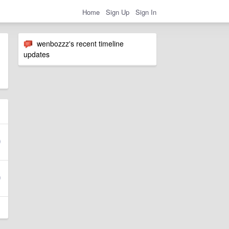
Home
Sign Up
Sign In
wenbozzz's recent timeline
updates