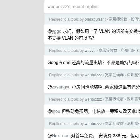
wenbozzz's recent replies
Replied to a topic by
blackcurrant
宽带症候群
如何让
›
›
@
yggd
求问，假如用上了 VLAN 的话所有交
不支持 VLAN 的可以吗？
Replied to a topic by
wuvvu
宽带症候群
广州电信 8.
›
›
Google dns 还真的流量出墙？不都是劫持的吗？
Replied to a topic by
wenbozzz
宽带症候群
深圳宽
›
›
@
zxyangyu
小房间也能装啊, 两家楼道里有光
Replied to a topic by
wenbozzz
宽带症候群
深圳宽
›
›
@
ijrou
但移动免费啊，电信放一旁积灰改天拿出
Replied to a topic by
wenbozzz
宽带症候群
深圳宽
›
›
@
NexTooo
对首年免费， 安装费 288 元，但可