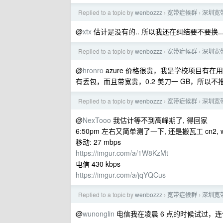
Replied to a topic by
wenbozzz
宽带症候群
深圳宽
›
›
@
xtx
估计是没有的.. 所以我还在纠结要不要换..
Replied to a topic by
wenbozzz
宽带症候群
深圳宽
›
›
@
hronro
azure 价格很贵，我是学校项目有在用 
有丢包，而且带宽贵，0.2 美刀一 GB，所以不推
Replied to a topic by
wenbozzz
宽带症候群
深圳宽
›
›
@
NexTooo
我估计等不到高峰期了, 得回家
6:50pm 左右又简单测了一下, 还是搬瓦工 cn2, wir
移动: 27 mbps
https://imgur.com/a/1W8KzMt
电信 430 kbps
https://imgur.com/a/jqYQCus
Replied to a topic by
wenbozzz
宽带症候群
深圳宽
›
›
@
wunonglin
电信我在凌晨 6 点的时候试过，连