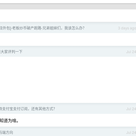
项目外包]-老板炒币破产跑路-兄弟姐妹们，我该怎么办？
3 days ag
请大家评判一下
Jul 2
 不支持支付宝支付订阅，还有其他方式？
Jul 2
知道为啥。
o 后端方向
Jul 2