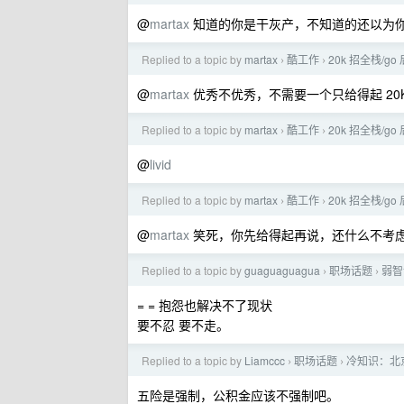
@
martax
知道的你是干灰产，不知道的还以为你是
Replied to a topic by
martax
酷工作
20k 招全栈/g
›
›
@
martax
优秀不优秀，不需要一个只给得起 20
Replied to a topic by
martax
酷工作
20k 招全栈/g
›
›
@
livid
Replied to a topic by
martax
酷工作
20k 招全栈/g
›
›
@
martax
笑死，你先给得起再说，还什么不考虑。
Replied to a topic by
guaguaguagua
职场话题
弱智
›
›
= = 抱怨也解决不了现状
要不忍 要不走。
Replied to a topic by
Liamccc
职场话题
冷知识：北
›
›
五险是强制，公积金应该不强制吧。