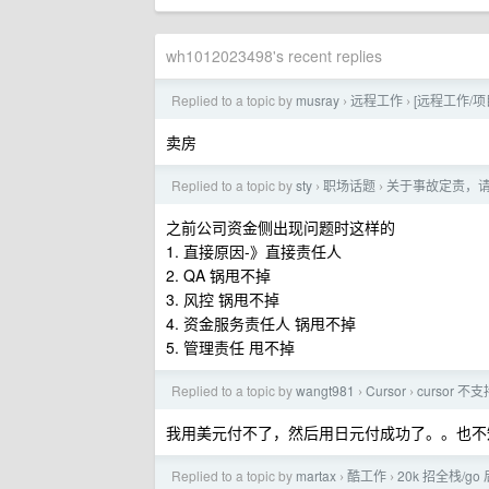
wh1012023498's recent replies
Replied to a topic by
musray
远程工作
[远程工作/
›
›
卖房
Replied to a topic by
sty
职场话题
关于事故定责，
›
›
之前公司资金侧出现问题时这样的
1. 直接原因-》直接责任人
2. QA 锅甩不掉
3. 风控 锅甩不掉
4. 资金服务责任人 锅甩不掉
5. 管理责任 甩不掉
Replied to a topic by
wangt981
Cursor
cursor
›
›
我用美元付不了，然后用日元付成功了。。也不
Replied to a topic by
martax
酷工作
20k 招全栈/g
›
›