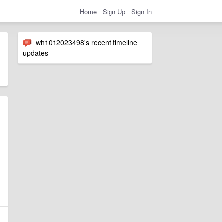
Home
Sign Up
Sign In
wh1012023498's recent timeline
updates