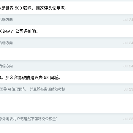
世界 500 强呢，搁这评头论足呢。
o 后端方向
Jul 2
K 的灰产公司评价哟。
o 后端方向
Jul 2
o 后端方向
Jul 2
那么容易破防建议去 58 同城。
领导 AI 治理团队，并且颁布离谱绩效考核
Jul 2
京外地农村户籍居然不强制交公积金？
Jul 2