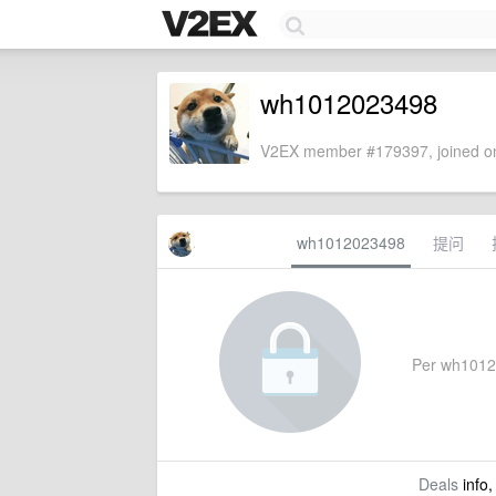
wh1012023498
V2EX member #179397, joined on
wh1012023498
提问
Per wh101202
Deals
info,