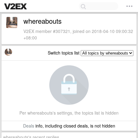
whereabouts
V2EX member #307321, joined on 2018-04-10 09:00:32
+08:00
Switch topics list
Per whereabouts's settings, the topics list is hidden
Deals
info, including closed deals, is not hidden
whereabouts's recent replies