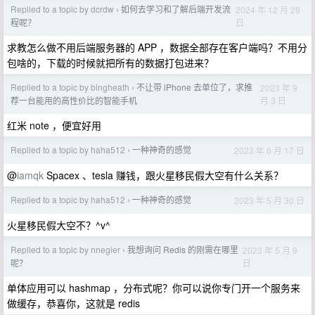
Replied to a topic by dcrdw
如何去学习和了解后端开发流
2024 年 12 月 29
›
日
程呢？
求教怎么做不用后端服务器的 APP ，数据全部存在客户端吗？不用分
包啥的，下载的时候就把所有的数据打包进来？
Replied to a topic by bingheath
不让带 iPhone 去单位了，求推
2023 年 9
›
月 3 日
荐一台能用的高性价比的智能手机
红米 note ，便宜好用
Replied to a topic by haha512
一种神奇的感觉
2023 年 6 月 17 日
›
@
iamqk
Spacex 、tesla 赚钱，跟火星移民假大空有什么关系？
Replied to a topic by haha512
一种神奇的感觉
2023 年 5 月 30 日
›
火星移民假大空不？^v^
Replied to a topic by nnegier
我想询问 Redis 的刚需在哪里
2023 年 5 月 9
›
日
呢？
单体应用可以 hashmap ，分布式呢？你可以说你专门开一个服务来
做缓存，恭喜你，这就是 redis