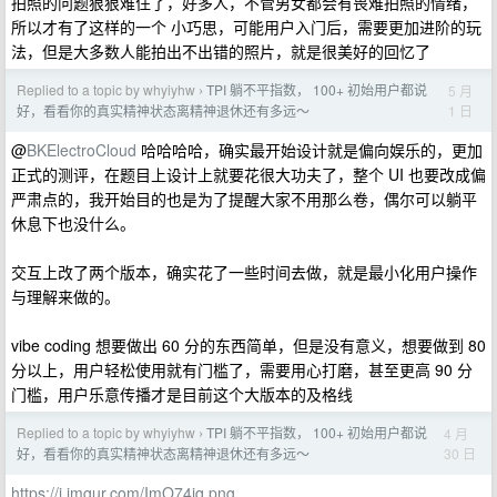
拍照的问题狠狠难住了，好多人，不管男女都会有畏难拍照的情绪，
所以才有了这样的一个 小巧思，可能用户入门后，需要更加进阶的玩
法，但是大多数人能拍出不出错的照片，就是很美好的回忆了
Replied to a topic by whyiyhw
TPI 躺不平指数， 100+ 初始用户都说
5 月
›
1 日
好，看看你的真实精神状态离精神退休还有多远～
@
BKElectroCloud
哈哈哈哈，确实最开始设计就是偏向娱乐的，更加
正式的测评，在题目上设计上就要花很大功夫了，整个 UI 也要改成偏
严肃点的，我开始目的也是为了提醒大家不用那么卷，偶尔可以躺平
休息下也没什么。
交互上改了两个版本，确实花了一些时间去做，就是最小化用户操作
与理解来做的。
vibe coding 想要做出 60 分的东西简单，但是没有意义，想要做到 80
分以上，用户轻松使用就有门槛了，需要用心打磨，甚至更高 90 分
门槛，用户乐意传播才是目前这个大版本的及格线
Replied to a topic by whyiyhw
TPI 躺不平指数， 100+ 初始用户都说
4 月
›
30 日
好，看看你的真实精神状态离精神退休还有多远～
https://i.imgur.com/ImO74jq.png