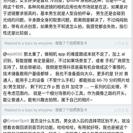
分问题，女生好多是喜欢 冷白皮，iphone 原相机这种，但是不一定
用这个软件，各种风格滤镜的相机应用也有市场就是在这，如果是对
于滤镜要求很高的，基本男生就是人型自拍杆😀， 男生还是会碰到
光线的问题，半身跟全身的取景问题，距离倒是解决了，不过纯纯拍
脸，带有点点创意，如果男生不知道怎么拍，我感觉都会失败，指引
性还是比较弱 。
Replied to a topic by whyiyhw
我做了个拍照救急卡
5 月 8 日
›
@
wjs9092
那太重了，做相机 app 的难度跟成本就不说了，加上 ai
识别，智能提醒 肯定是最好，不过如果场景变了，或者 手机厂商原生
支持了，就会很被动， 我倒是觉得抖音是最有机会做成这个事情的，
技术储备跟用户量级都够 ， 我也不准备面向大众，更多的是 针对 普
通人，能用手上的设备（不管什么手机） 都能拍出 60-70 分的照片给
女/男生就好， 剩下的工作 p 图 合并 加花字 .... 一系列的后处理，不
在考虑范围内， 就是一个细分场景的小工具，作为摄像之路的开头，
能让普通人，能有兴趣去拍照，属于自己的相片~
Replied to a topic by whyiyhw
我做了个拍照救急卡
5 月 8 日
›
@
EmberSpirit
首页没什么东西，男女进入后的选择项区别不大，就没
想着去做回退到首页的功能，哈哈哈哈，有用就好呀，我也是被这个