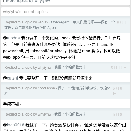
More topics by whyiyhw
»
whyiyhw's recent replies
Replied to a topic by veotax
OpenAgent：单文件版龙虾——仅有一个
6 月 1
›
日
文件，双击就能跑的高性能 Agent
@
utodea
我也做了一个类似的，seek 我觉得体验还行，TUI 有瑕
疵，但是目前来说没什么好办法, 体验还可以，不要用 cmd 跟
powershell, 用 microsoft/terminal ，体验跟 mac 类似，也可以做
web/ app 包一层，目前 人力实在是不够
Replied to a topic by whyiyhw
我做了个拍照救急卡
5 月 11 日
›
@
catsnl
我需要整理一下，测试没问题就开源出来
Replied to a topic by hoodjannn
做了一个泡泡龙射手游戏，欢迎体
5 月 9
›
日
验
手感不错~
Replied to a topic by whyiyhw
我做了个拍照救急卡
5 月 8 日
›
@
leon0918
我试了一下，感觉滤镜很讨喜 ，但是 还是没解决这个细