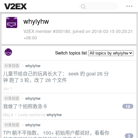
whyiyhw
V2EX member #300180, joined on 2018-03-15 00:25:21
+08:00
Switch topics list
分享创造
•
whyiyhw
儿童节给自己的玩具长大了： seek 的 goal 26 分
钟 跑了 3 轮，改了 28 个文件
Jun 1
分享创造
•
whyiyhw
我做了个拍照救急卡
16
May 9 • Lastly replied by
whyiyhw
分享创造
•
whyiyhw
TPI 躺不平指数， 100+ 初始用户都说好，看看你
3