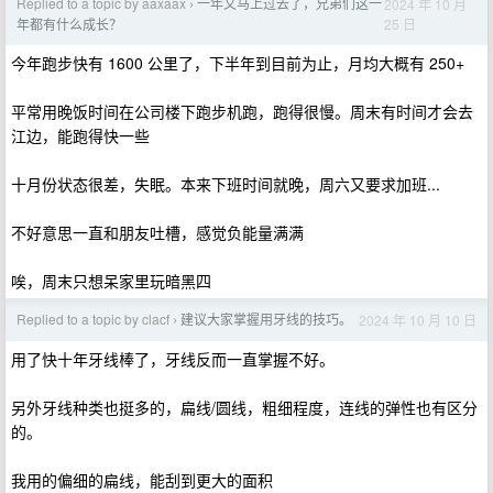
Replied to a topic by aaxaax
一年又马上过去了，兄弟们这一
2024 年 10 月
›
25 日
年都有什么成长？
今年跑步快有 1600 公里了，下半年到目前为止，月均大概有 250+
平常用晚饭时间在公司楼下跑步机跑，跑得很慢。周末有时间才会去
江边，能跑得快一些
十月份状态很差，失眠。本来下班时间就晚，周六又要求加班...
不好意思一直和朋友吐槽，感觉负能量满满
唉，周末只想呆家里玩暗黑四
Replied to a topic by clacf
建议大家掌握用牙线的技巧。
2024 年 10 月 10 日
›
用了快十年牙线棒了，牙线反而一直掌握不好。
另外牙线种类也挺多的，扁线/圆线，粗细程度，连线的弹性也有区分
的。
我用的偏细的扁线，能刮到更大的面积