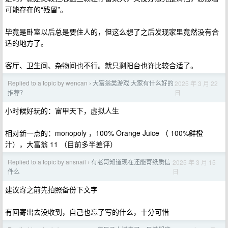
可能存在的“残留”。
毕竟是卧室以后总是要住人的，但这么想了之后发现家里竟然没有合
适的地方了。
客厅、卫生间、杂物间也不行。就只剩阳台也许比较合适了。
Replied to a topic by wencan
大富翁类游戏 大家有什么好的
2025 年 3 月 22
›
日
推荐？
小时候好玩的：富甲天下，虚拟人生
相对新一点的：monopoly ，100% Orange Juice （ 100%鲜橙
汁），大富翁 11 （目前多半差评）
Replied to a topic by ansnail
有老哥知道现在还能寄纸质信
2025 年 3 月 15
›
日
件么
建议寄之前先拍照备份下文字
有回寄出去没收到，自己也忘了写的什么，十分可惜