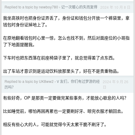
Replied to a topic by newboy780
记一次暖心的失而复得
2024 年 10 月 8 日
›
我坐高铁时也把身份证弄丢了，身份证和钱包分开放一个裤袋里，拿
钱包时身份证掉地上了。
在原地翻看钱包时心里一惊，怎么也找不到，然后对面座位的小哥指
了下地面提醒我。
下车时也把东西落在前座椅袋子里了，就总觉得差了点东西。
出了车站才意识到是运动饮料放那里头了，好在不是贵重物品。
Replied to a topic by UK8ww2
V 友们，你们有过梦游的经
2024 年 9 月 26
›
日
历吗？
有些好奇，OP 是那类一定要做完某些事务，才能放心歇息的人吗？
比如睡觉前，哪怕再困再累也一定要刷好牙、晾完衣服才躺回去。
相反有些心大的人，可能就觉得今天太累干脆不刷牙了。