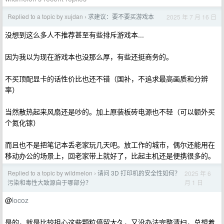
Replied to a topic by xujdan
求建议：要不要买游戏本
2025 年 7 月 16 日
›
没想到这么多人不推荐甚至有些排斥游戏本...
因为我以为现在游戏本也没那么厚，有些还挺商务的。
不买顶配显卡的话性价比也还不错（国补，不追求最高画质和分辨
率）
当然散热起来风扇还是吵的。加上原装板砖电源也不轻（可以额外买
个氮化镓）
而且也不是把笔记本丢老家玩几天吧。放工作的城市，偶尔还能用在
移动办公的场景上，回老家带上就好了，比起主机还是便携很多的。
Replied to a topic by wildmelon
请问 3D 打印机的安全性如何？
2025 年 6
›
月 1 日
污染和毒性大致源自于哪部分？
@
locoz
是的，就是比较担心这些颗粒停留太久，又没办法完整清扫，总想着