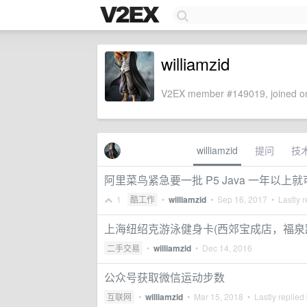
williamzid
V2EX member #149019, joined on
williamzid
提问
技
阿里菜鸟紧急要一批 P5 Java 一年以上就可以
1
酷工作
•
williamzid
•
Sep 16, 2017
• Lastly r
上海纽绍克游泳健身卡(西郊宝成店，福泉
二手交易
•
williamzid
•
Dec 14, 2016
公众号获取微信运动步数
互联网
•
williamzid
•
Mar 15, 2018
• Lastly replied