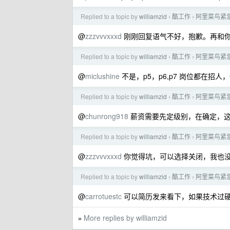
Replied to a topic by
williamzid
酷工作
阿里菜鸟紧急要
›
›
@
zzzvvvxxxd
刚刚回复语气不好，抱歉。再和你解释
Replied to a topic by
williamzid
酷工作
阿里菜鸟紧急要
›
›
@
miclushine
不是，p5，p6,p7 岗位都在招
Replied to a topic by
williamzid
酷工作
阿里菜鸟紧急要
›
›
@
chunrong918
薪资需要先定级别，在确定，这次是
Replied to a topic by
williamzid
酷工作
阿里菜鸟紧急要
›
›
@
zzzvvvxxxd
你觉得坑，可以选择关闭，我也
Replied to a topic by
williamzid
酷工作
阿里菜鸟紧急要
›
›
@
carrotuestc
可以简历发来看下，如果技术过
More replies by williamzid
»