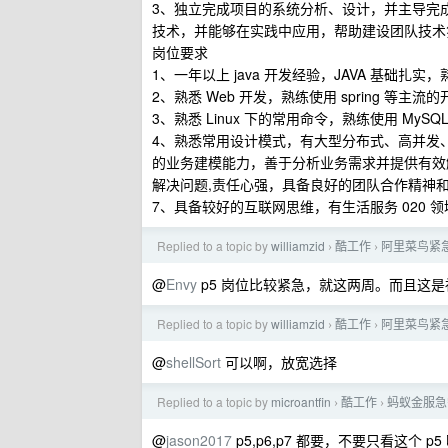
3、独立完成项目的系统分析、设计，并主导完成
技术，并能够在实践中应用，帮助建设团队技术
岗位要求
1、一年以上 java 开发经验，JAVA 基础扎实
2、熟悉 Web 开发，熟练使用 spring 等主流的
3、熟悉 Linux 下的常用命令，熟练使用 MySQL
4、熟悉常用设计模式，有大型分布式、高并发、
的业务建模能力，善于分析业务需求并提供有效解
解决问题,责任心强，具备良好的团队合作精神
7、具备较好的互联网思维，有生活服务 020
Replied to a topic by
williamzid
酷工作
阿里菜鸟紧急要
›
›
@
Envy
p5 岗位比较紧急，就这两周。而且这是
Replied to a topic by
williamzid
酷工作
阿里菜鸟紧急要
›
›
@
shellSort
可以啊，放宽选择
Replied to a topic by
microantfin
酷工作
蚂蚁金服急
›
›
@
jason2017
p5,p6,p7 都要，不要只看这个 p5