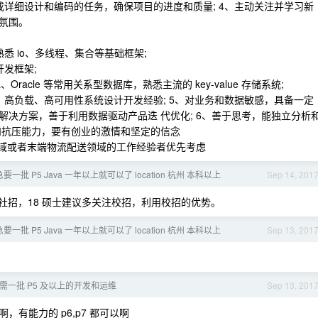
详细设计和编码的任务，确保项目的进度和质量; 4、主动关注并学习新
氛围。
，熟悉 io、多线程、集合等基础框架;
开发框架;
、Oracle 等常用关系型数据库，熟悉主流的 key-value 存储系统;
高负载、高可用性系统设计开发经验; 5、对业务和数据敏感，具备一定
决方案，善于利用数据驱动产品迭 代优化; 6、善于思考，能独立分析
和抗压能力，要有创业的激情和坚定的信念
 领域或者末端物流配送领域的工作经验者优先考虑
一批 P5 Java 一年以上就可以了 location 杭州 本科以上
Sep 14, 201
社招，18 硕士建议多关注校招，利用校招的优势。
一批 P5 Java 一年以上就可以了 location 杭州 本科以上
Sep 13, 201
需一批 P5 及以上的开发和运维
Sep 13, 201
 啊，有能力的 p6,p7 都可以啊