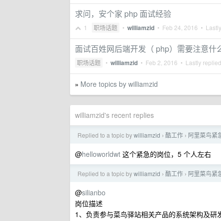
求问，安个家 php 面试经验
1
职场话题
•
williamzid
•
Feb 24, 2016
• Lastly
面试百姓网后端开发（ php）需要注意什
职场话题
•
williamzid
•
Feb 2, 2016
• Lastly replie
More topics by williamzid
»
williamzid's recent replies
Replied to a topic by
williamzid
酷工作
阿里菜鸟紧急要
›
›
@
helloworldwt
这个紧急的岗位，5 个人左右
Replied to a topic by
williamzid
酷工作
阿里菜鸟紧急要
›
›
@
silianbo
岗位描述
1、负责参与菜鸟驿站相关产品的系统架构及研发