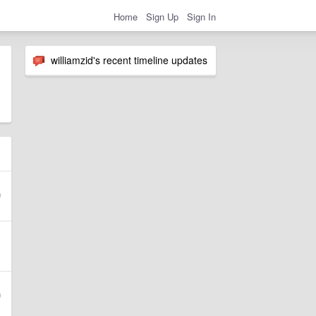
Home
Sign Up
Sign In
williamzid's recent timeline updates