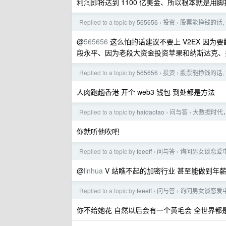
利润即将达到 1100 亿美金、所以根本就是用脚
Replied to a topic by
565656
投资
股票能挣钱的话,
›
›
@
565656
这么怕的话建议不要上 V2EX 因为要
段永平、因为老段大资金投资苹果和纳斯达克、并
Replied to a topic by
565656
投资
股票能挣钱的话,
›
›
人肉跑趟香港 开个 web3 钱包 到处都是方法
Replied to a topic by
haidaotao
问与答
大数据时代
›
›
你就听他吹吧
Replied to a topic by
feeeff
问与答
询问男女谈恋爱
›
›
@
linhua
V 站瞧不起的加密行业 甚至能做到年薪 1
Replied to a topic by
feeeff
问与答
询问男女谈恋爱
›
›
你不给她花 自然以后会有一个黄毛会 全世界都