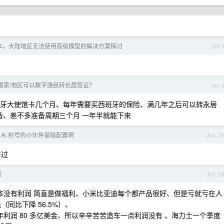
.9 版本，大陆地区无法使用高级模型的解决方案探讨
Jul 
国家/地区可以数字游民转长居签证？
Jul 
西班牙大使馆卡几个月、每年需要买西班牙的保险、满几年之后可以转永居
己准备、差不多准备周期三个月 一年半就能下来
 A\ 封号的小伙伴是啥配置啊
Jun 3
封过
票
Jun 2
本没有利润 简直是做福利、小米比亚迪每个都产品很好、但是亏就亏在人
元（同比下降 56.5%）、
一年利润 80 多亿美金、所以辛辛苦苦造车一点利润没有 、海力士一个季度