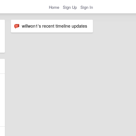
Home
Sign Up
Sign In
willwon1's recent timeline updates