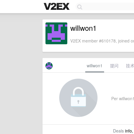
willwon1
V2EX member #610178, joined on
willwon1
提问
技
Per willwon1
Deals
info,