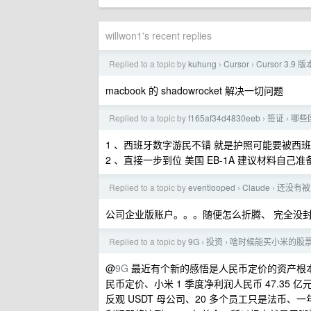
willwon1's recent replies
Replied to a topic by
kuhung
Cursor
Cursor 3
›
›
macbook 的 shadowrocket 解决一切问题
Replied to a topic by
f165af34d4830eeb
签证
哪些
›
›
1 、西班牙数字游民不错 就是护照可能要被
2 、直接一步到位 美国 EB-1A 建议材料自
Replied to a topic by
eventlooped
Claude
还没有被
›
›
公司企业版账户。。。随便怎么折腾、 完全没
Replied to a topic by
9G
投资
啥时候能买小米的股
›
›
@
9G
最近有个新的感悟是人民币定价的资产根
民币定价、小米 1 季度净利润人民币 47.35 亿
反观 USDT 母公司、20 多个员工只是法币、