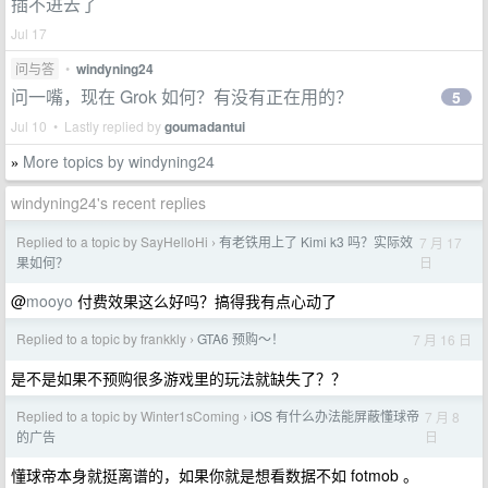
插不进去了
Jul 17
问与答
•
windyning24
问一嘴，现在 Grok 如何？有没有正在用的？
5
Jul 10 • Lastly replied by
goumadantui
More topics by windyning24
»
windyning24's recent replies
Replied to a topic by SayHelloHi
有老铁用上了 Kimi k3 吗？实际效
7 月 17
›
日
果如何？
@
mooyo
付费效果这么好吗？搞得我有点心动了
Replied to a topic by frankkly
GTA6 预购～！
7 月 16 日
›
是不是如果不预购很多游戏里的玩法就缺失了？？
Replied to a topic by Winter1sComing
iOS 有什么办法能屏蔽懂球帝
7 月 8
›
日
的广告
懂球帝本身就挺离谱的，如果你就是想看数据不如 fotmob 。