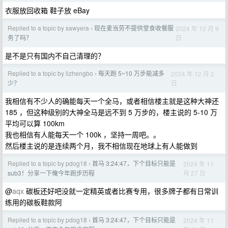
衣服放回收箱 鞋子放 eBay
Replied to a topic by sawyera
现在麦当劳不提供堂食收餐服
2024 年 12 月 9
›
日
务了吗？
是不是只有国内不自己清理的？
Replied to a topic by lizhengbo
每天跑 5~10 万步能减多
2024 年 12 月 2
›
日
少？
我相信有不少人的确能每天一个全马，或者相信楼主就是这种大神还
185 ，但这种级别的大神全马是远不到 5 万步的，楼主说的 5-10 万
平均可以算 100km
我也相信有人能每天一个 100k ，坚持一周吧。。
然后楼主说的是连续两个月，我不相信现在地球上有人能做到
Replied to a topic by pdog18
首马 3:24:47，下个目标只能是
2024 年 11
›
月 27 日
sub3！分享一下俺今年跑步历程
@
aqx
碳板还好吧没就一定精英或者比赛专用，很多牌子都有日常训
练用的碳板鞋款阿
Replied to a topic by pdog18
首马 3:24:47，下个目标只能是
2024 年 11
›