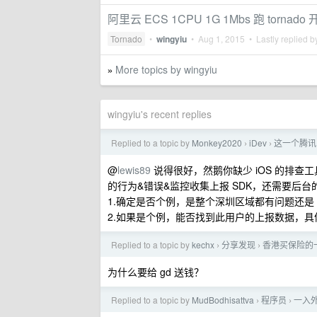
阿里云 ECS 1CPU 1G 1Mbs 跑 torna
Tornado
•
wingyiu
•
Aug 1, 2015
• Lastly replied 
More topics by wingyiu
»
wingyiu's recent replies
Replied to a topic by
Monkey2020
iDev
这一个腾讯
›
›
@
lewis89
说得很好，然鹅你缺少 iOS 的排
的行为&错误&监控收集上报 SDK，还需要后
1.确定是否个例，是整个深圳区域都有问题还是
2.如果是个例，能否找到此用户的上报数据，具
Replied to a topic by
kechx
分享发现
香港买保险的
›
›
为什么要给 gd 送钱？
Replied to a topic by
MudBodhisattva
程序员
一入
›
›