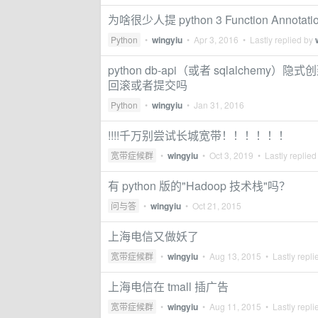
为啥很少人提 python 3 Function Annotati
Python
•
wingyiu
•
Apr 3, 2016
• Lastly replied by
python db-api（或者 sqlalchemy）隐
回滚或者提交吗
Python
•
wingyiu
•
Jan 31, 2016
!!!!千万别尝试长城宽带！！！！！！
宽带症候群
•
wingyiu
•
Oct 3, 2019
• Lastly replied
有 python 版的"Hadoop 技术栈"吗？
问与答
•
wingyiu
•
Oct 21, 2015
上海电信又做妖了
宽带症候群
•
wingyiu
•
Aug 13, 2015
• Lastly repli
上海电信在 tmall 插广告
宽带症候群
•
wingyiu
•
Aug 11, 2015
• Lastly repli