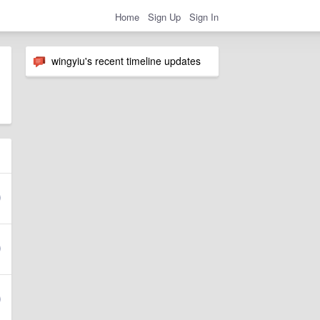
Home
Sign Up
Sign In
wingyiu's recent timeline updates