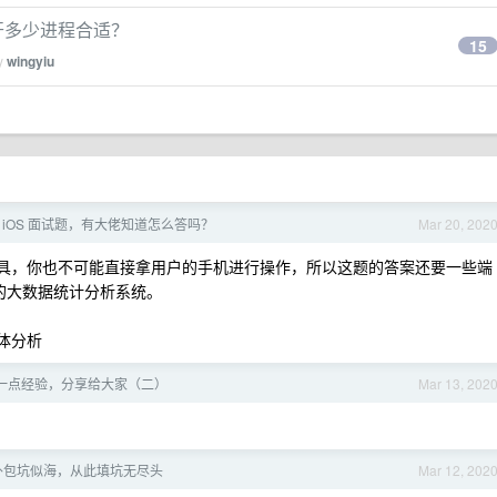
do 开多少进程合适？
15
by
wingyiu
 iOS 面试题，有大佬知道怎么答吗？
Mar 20, 202
查工具，你也不可能直接拿用户的手机进行操作，所以这题的答案还要一些端
台的大数据统计分析系统。
体分析
一点经验，分享给大家（二）
Mar 13, 202
外包坑似海，从此填坑无尽头
Mar 12, 202