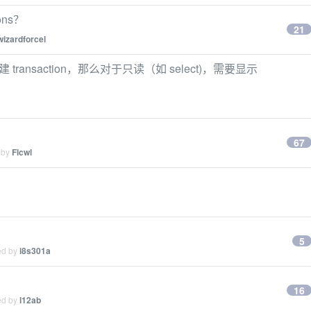
ons？
21
wizardforcel
式创建 transaction，那么对于只读（如 select)，需要显示
67
 by
Flcwl
5
ed by
i8s301a
16
ed by
l12ab