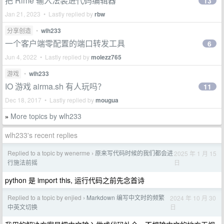
把 Rime 输入法装进代码编辑器
13
Jan 21, 2023 • Lastly replied by
rbw
分享创造
•
wlh233
一个客户端零配置的端口转发工具
6
Jun 4, 2022 • Lastly replied by
molezz765
游戏
•
wlh233
IO 游戏 airma.sh 有人玩吗？
11
Dec 18, 2017 • Lastly replied by
mougua
More topics by wlh233
»
wlh233's recent replies
Replied to a topic by wenerme
原来写代码时候的我们都会进
2025 年 1 月 15
›
日
行施法前摇
python 是 import this, 运行代码之前先念首诗
Replied to a topic by enjied
Markdown 编写中文时的频繁
2024 年 10 月 30
›
日
中英文切换