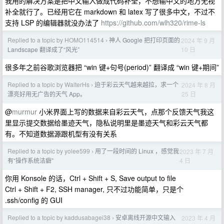
我用的解决方案是把中文输入做成代码补全，不想输中文的地方无视
补全就行了。已经用它在 markdown 和 latex 写了很多中文，不过不
支持 LSP 的编辑器就没办法了
https://github.com/wlh320/rime-ls
Replied to a topic by HOMO114514
神人 Google 把打印页面的
2024 年 9 月
›
10 日
Landscape 翻译成了“风光”
很多年之前谷歌浏览器把 “win 键+句号(period)” 翻译成 “win 键+期间”
Replied to a topic by WalterHs
迫于彩云天气越来越拉，求一个
2024 年 8 月
›
25 日
漂亮好用无广告的天气 App。
@
murmur
小米界面上写的数据来自彩云天气，点那个反馈天气我这
里显示提交数据给墨迹天气，隐私说明里是墨迹天气和彩云天气都
有。不知道数据源跟机型有没有关系
Replied to a topic by yolee599
用了一段时间的 Linux ，感觉我
2023 年 7 月
›
4 日
有“操作系统洁癖”
你用 Konsole 的话，Ctrl + Shift + S, Save output to file
Ctrl + Shift + F2, SSH manager, 只不过功能简单，只是个
.ssh/config 的 GUI
Replied to a topic by kaddusabagei38
安卓离线开源中文输入
2023 年 4 月
›