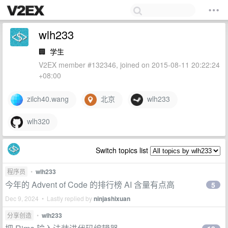
wlh233
🏢
学生
V2EX member #132346, joined on 2015-08-11 20:22:24
+08:00
zilch40.wang
北京
wlh233
wlh320
Switch topics list
程序员
•
wlh233
今年的 Advent of Code 的排行榜 AI 含量有点高
5
Dec 9, 2024 • Lastly replied by
ninjashixuan
分享创造
•
wlh233